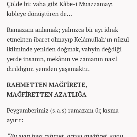
Çölde bir vaha gibi Kâbe-i Muazzamayı
kıbleye dönüştüren de…
Ramazanı anlamak; yalnızca bir ayı idrak
etmekten ibaret olmayıp Kelâmullah’ın nüzul
ikliminde yeniden doğmak, vahyin değdiği
yerde insanın, mekânın ve zamanın nasıl
dirildiğini yeniden yaşamaktır.
RAHMETTEN MAĞFİRETE,
MAĞFİRETTEN AZATLIĞA
Peygamberimiz (s.a.s) ramazanı üç kısma
ayırır:
“Bu ayın başı rahmet, ortası mağfiret, sonu