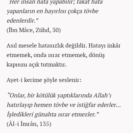
“Her insan hata yapabilir; fakat hata
yapanların en hayırlısı çokça tövbe
edenlerdir.”
(İbn Mâce, Zühd, 30)
Asıl mesele hatasızlık değildir. Hatayı inkâr
etmemek, onda ısrar etmemek, dönüş
kapısını açık tutmaktır.
Ayet-i kerime şöyle seslenir:
“Onlar, bir kötülük yaptıklarında Allah’ı
hatırlayıp hemen tövbe ve istiğfar ederler…
İşledikleri günahta ısrar etmezler.”
(Âl-i İmrân, 135)