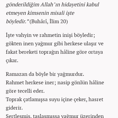
gönderildiğim Allah"ın hidayetini kabul
etmeyen kimsenin misali işte
böyledir.”
(Buhârî, İlim 20)
İşte vahyin ve rahmetin inişi böyledir;
gökten inen yağmur gibi herkese ulaşır ve
fakat bereketi toprağın hâline göre ortaya
çıkar.
Ramazan da böyle bir yağmurdur.
Rahmet herkese iner; nasip gönlün hâline
göre tecelli eder.
Toprak çatlamışsa suyu içine çeker, hasret
giderir.
Sertleşmiş, taşlaşmışsa yağmur üzerinden