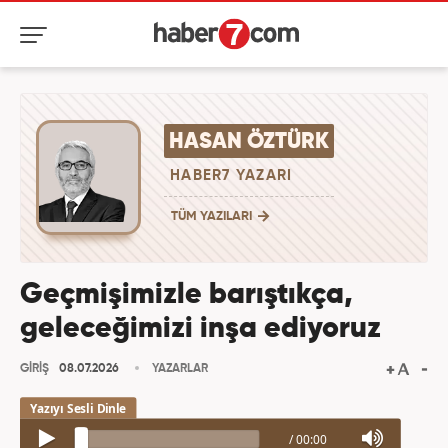
HASAN ÖZTÜRK
HABER7 YAZARI
TÜM YAZILARI
Geçmişimizle barıştıkça,
geleceğimizi inşa ediyoruz
GİRİŞ
08.07.2026
YAZARLAR
/
00:00