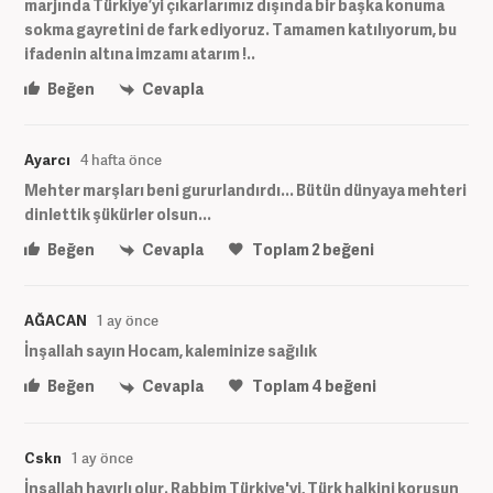
marjında Türkiye’yi çıkarlarımız dışında bir başka konuma
sokma gayretini de fark ediyoruz. Tamamen katılıyorum, bu
ifadenin altına imzamı atarım !..
Beğen
Cevapla
Ayarcı
4 hafta önce
Mehter marşları beni gururlandırdı... Bütün dünyaya mehteri
dinlettik şükürler olsun...
Beğen
Cevapla
Toplam
2
beğeni
AĞACAN
1 ay önce
İnşallah sayın Hocam, kaleminize sağılık
Beğen
Cevapla
Toplam
4
beğeni
Cskn
1 ay önce
İnşallah hayırlı olur. Rabbim Türkiye'yi, Türk halkini korusun