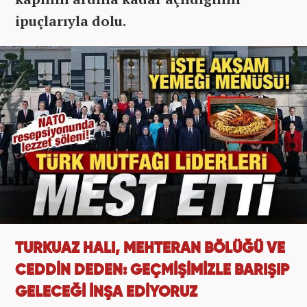
ipuçlarıyla dolu.
TURKUAZ HALI, MEHTERAN BÖLÜĞÜ VE
CEDDİN DEDEN: GEÇMİŞİMİZLE BARIŞIP
GELECEĞİ İNŞA EDİYORUZ