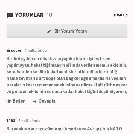
10
YORUMLAR
TÜMÜ
Bir Yorum Yapın
Ersever
4 hafta önce
Birde üç yıldır en düşük zam yapılıp hiç bir iyileştirme
yapılmayan, hakettiği maaşın altında verilen memur eklsinin,
kendisinden kesilip haketmediklerini kendileride bildiği
halde zevkten dört köşe olan bağkur sgk emeklisine veeilen
paraların tekrar memur emeklisine verilirse ki alt rütbe asker
ve polis emeklisinin sonuna kadar hakettiğini düşünüyorum,
Beğen
Cevapla
1453
4 hafta önce
Buradaki en vurucu cümle şu; Amerika ve Avrupa’nın NATO