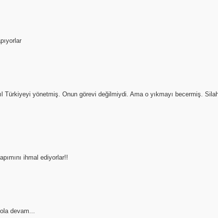
pıyorlar
 yıl Türkiyeyi yönetmiş. Onun görevi değilmiydi. Ama o yıkmayı becermiş. Sil
yapımını ihmal ediyorlar!!
la devam...