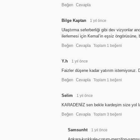
Beğen
Cevapla
Bilge Kaptan
1 yıl önce
Ulaştırma seferberliği gibi dev vizyonlar anc
ilerlemesi için Kemal’in eşsiz öngörüsüne, 
Beğen
Cevapla
Toplam
1
beğeni
Y.h
1 yıl önce
Faizler düşene kadar yatırım istemiyoruz. 
Beğen
Cevapla
Toplam
1
beğeni
Selim
1 yıl önce
KARADENİZ sen bekle kardeşim size yol laz
Beğen
Cevapla
Toplam
3
beğeni
Samsunht
1 yıl önce
Ankara-kırıkkale-çorum-merzifon-samsun 