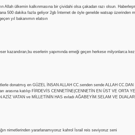
 Allah ülkemin kalkınmasına bir çividahi olsa çakadan razı olsun. Haberleşme 
 bana 500 dakika fazla geliyor 2gb İnternet de öyle genelde watsap üzerinden
 geçen yıl bakanımın elatsın
 eser kazandıran,bu eserlerin yapımında emeği geçen herkese milyonlarca kez
iletlerle donatmış en GÜZEL İNSAN ALLAH CC.senden sende ALLAH CC.DAN 
ları arasına katılıp FİRDEVİS CENNETİNE(CENNETİN EN ÜST VE ORTA Y
N AZİZ VATAN ve MİLLETİNİN HAS evladı AĞABEYİM.SELAM VE DUALA
n nimetlerinden yararlanamıyoruz kahrol İsrail reis seviyoruz seni