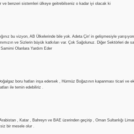
 ve benzeri sistemleri ülkeye geitrebilseniz o kadar iyi olacak ki
ığınız bu vizyon, AB Ülkelerinde bile yok. Adeta Çin' in gelişmesiyle yarışı
ızın ve Sizlerin büyük katkıları var. Çok Sağolunuz. Diğer Sektörleri de sa
, Samimi Olanlara Yardım Eder
 Doğalgaz boru hatları inşa edersek , Hürmüz Boğazının kapanması ticari ve e
ları ile temin edebiliriz .
rabistan , Katar , Bahreyn ve BAE üzerinden geçirip , Oman Sultanlığı Liman
iz bir mesele olur .