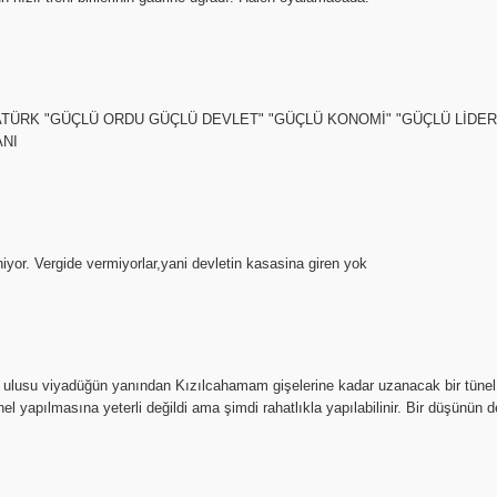
ATÜRK "GÜÇLÜ ORDU GÜÇLÜ DEVLET" "GÜÇLÜ KONOMİ" "GÜÇLÜ LİDER
NI
niyor. Vergide vermiyorlar,yani devletin kasasina giren yok
 ulusu viyadüğün yanından Kızılcahamam gişelerine kadar uzanacak bir tü
nel yapılmasına yeterli değildi ama şimdi rahatlıkla yapılabilinir. Bir düşünün d