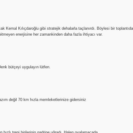
ak Kemal Kılıçdaroğlu gibi stratejik dehalarla taçlanırdı. Böylesi bir toplantıda
bitmeyen enerjisine her zamankinden daha fazla ihtiyacı var.
Denk bütçeyi uygulayın lütfen.
ım değil 70 km hızla memleketlerinize gidersiniz
hızlı treni birilerinin gadrine uğradı. Halen oyalamacada.