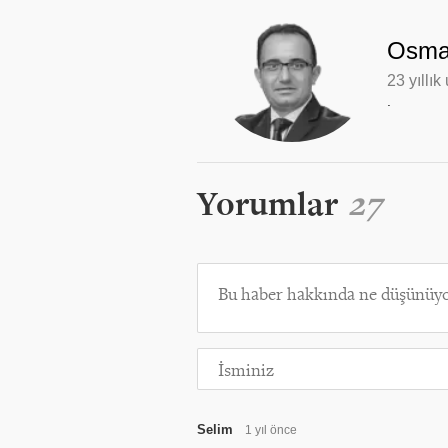
Osman
23 yıllık
.
Yorumlar
27
Selim
1 yıl önce