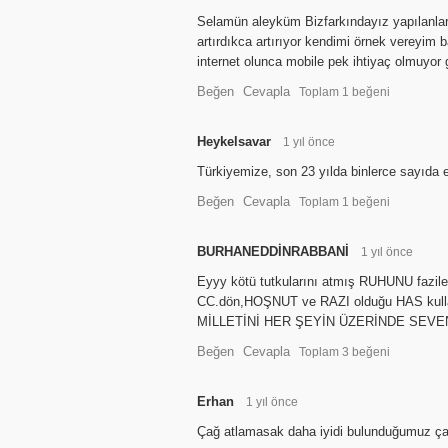
Selamün aleyküm Bizfarkındayız yapılanların
artırdıkca artırıyor kendimi örnek vereyim
internet olunca mobile pek ihtiyaç olmuyor
Beğen
Cevapla
Toplam
1
beğeni
Heykelsavar
1 yıl önce
Türkiyemize, son 23 yılda binlerce sayıda
Beğen
Cevapla
Toplam
1
beğeni
BURHANEDDİNRABBANİ
1 yıl önce
Eyyy kötü tutkularını atmış RUHUNU faz
CC.dön,HOŞNUT ve RAZI olduğu HAS kul
MİLLETİNİ HER ŞEYİN ÜZERİNDE SEVE
Beğen
Cevapla
Toplam
3
beğeni
Erhan
1 yıl önce
Çağ atlamasak daha iyidi bulunduğumuz çağı