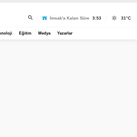
İmsak'a Kalan Süre
3:53
31
°C
knoloji
Eğitim
Medya
Yazarlar