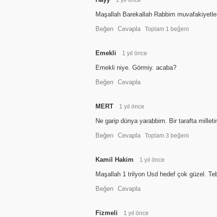
1 yıl önce
Maşallah Barekallah Rabbim muvafakiyetler
Beğen
Cevapla
Toplam
1
beğeni
Emekli
1 yıl önce
Emekli niye. Görmiy. acaba?
Beğen
Cevapla
MERT
1 yıl önce
Ne garip dünya yarabbim. Bir tarafta mi
Beğen
Cevapla
Toplam
3
beğeni
Kamil Hakim
1 yıl önce
Maşallah 1 trilyon Usd hedef çok güzel. Teb
Beğen
Cevapla
Fizmeli
1 yıl önce