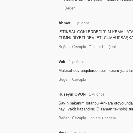
Beğen
Ahmet
1 yıl önce
İSTİKBAL GÖKLERDEDİR" M.KEMAL AT
CUMHURİYETİ DEVLETİ CUMHURBAŞKA
Beğen
Cevapla
Toplam
1
beğeni
Veli
1 yıl önce
Malesef dev projelerden belli kesim yararla
Beğen
Cevapla
Hüseyin ÖVÜN
1 yıl önce
Sayın bakanım İstanbul-Ankara otoyolunda
hayli vakit kazandırır. O zaman teknoloji tü
Beğen
Cevapla
Toplam
1
beğeni
Hayy