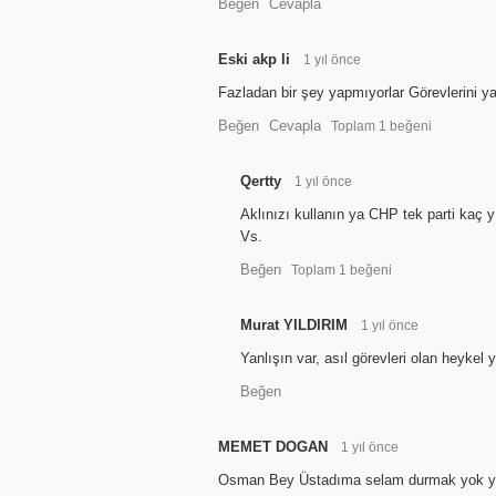
Beğen
Cevapla
Eski akp li
1 yıl önce
Fazladan bir şey yapmıyorlar Görevlerini ya
Beğen
Cevapla
Toplam
1
beğeni
Qertty
1 yıl önce
Aklınızı kullanın ya CHP tek parti kaç
Vs.
Beğen
Toplam
1
beğeni
Murat YILDIRIM
1 yıl önce
Yanlışın var, asıl görevleri olan heykel 
Beğen
MEMET DOGAN
1 yıl önce
Osman Bey Üstadıma selam durmak yok yo