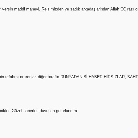
 versin maddi manevi, Reisimizden ve sadık arkadaşlarindan Allah CC razı o
lletinin refahını artıranlar, diğer tarafta DÜNYADAN Bİ HABER HİRSIZLAR
rikler. Güzel haberleri duyunca gururlandım