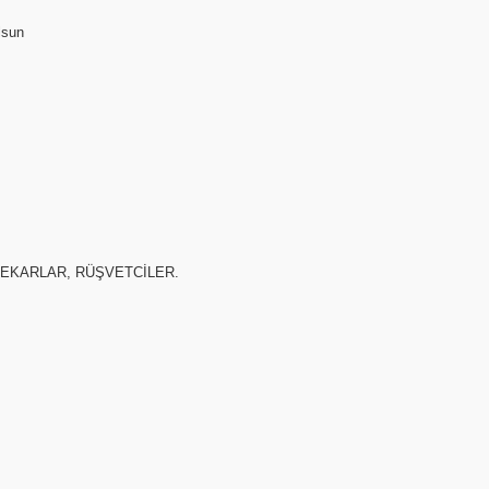
lsun
, SAHTEKARLAR, RÜŞVETCİLER.