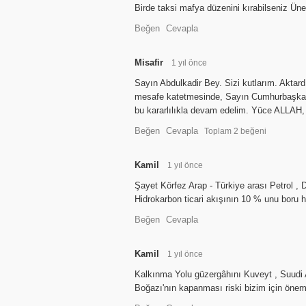
Birde taksi mafya düzenini kırabilseniz Üner
Beğen
Cevapla
Misafir
1 yıl önce
Sayın Abdulkadir Bey. Sizi kutlarım. Aktard
mesafe katetmesinde, Sayın Cumhurbaşkanım
bu kararlılıkla devam edelim. Yüce ALLAH
Beğen
Cevapla
Toplam
2
beğeni
Kamil
1 yıl önce
Şayet Körfez Arap - Türkiye arası Petrol ,
Hidrokarbon ticari akışının 10 % unu boru hat
Beğen
Cevapla
Kamil
1 yıl önce
Kalkınma Yolu güzergâhını Kuveyt , Suudi A
Boğazı'nın kapanması riski bizim için önems