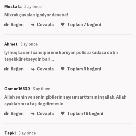
Mustafa
3 ay önce
Mizrak çuvala sigmiyor desene!
Beğen
Cevapla
Toplam
7
beğeni
Ahmet
3 ay önce
İyi hoş ta seni cansiparene koruyan polis arkadaşa da bir
teşekkür etseydin bari...
Beğen
Cevapla
Toplam
6
beğeni
Osman16630
3 ay önce
Allah senin ve senin gibilerin sayısını arttırsın inşallah, Allah
ayaklarınıza taş degdirmesin
Beğen
Cevapla
Toplam
16
beğeni
Tepki
3 ay önce