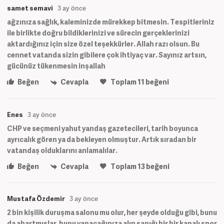
samet semavi
3 ay önce
ağzınıza sağlık, kaleminizde mürekkep bitmesin. Tespitleriniz
ile birlikte doğru bildiklerinizi ve sürecin gerçeklerinizi
aktardığınız için size özel teşekkürler. Allah razı olsun. Bu
cennet vatanda sizin gibilere çok ihtiyaç var. Sayınız artsın,
gücünüz tükenmesin inşallah
Beğen
Cevapla
Toplam
11
beğeni
Enes
3 ay önce
CHP ve seçmeni yahut yandaş gazetecileri, tarih boyunca
ayrıcalık gören ya da bekleyen olmuştur. Artık sıradan bir
vatandaş olduklarını anlamalılar.
Beğen
Cevapla
Toplam
13
beğeni
Mustafa Özdemir
3 ay önce
2 bin kişilik duruşma salonu mu olur, her şeyde olduğu gibi, bunu
da abartmışlar, bunu yapacağınıza alın sanığı bir bir kapalı spor