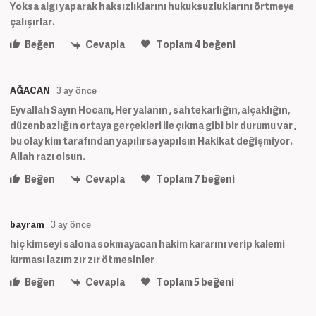
Yoksa algı yaparak haksızlıklarını hukuksuzluklarını örtmeye
çalışırlar.
Beğen
Cevapla
Toplam
4
beğeni
AĞACAN
3 ay önce
Eyvallah Sayın Hocam, Her yalanın , sahtekarlığın, alçaklığın,
düzenbazlığın ortaya gerçekleri ile çıkma gibi bir durumu var ,
bu olay kim tarafından yapılırsa yapılsın Hakikat değişmiyor.
Allah razı olsun.
Beğen
Cevapla
Toplam
7
beğeni
bayram
3 ay önce
hiç kimseyi salona sokmayacan hakim kararını verip kalemi
kırması lazım zır zır ötmesinler
Beğen
Cevapla
Toplam
5
beğeni