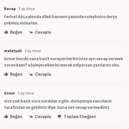
Recep
3 ay önce
Ferhat Abi,salonda dilek hanımın yanında voleybolcu derya
yokmuş anlaşılan.
Beğen
Cevapla
malatyalı
3 ay önce
öznur bende sana basit sorayım herbirinize ayrı cevap vermek
zorundamı? söyleyeceklerini merak ediyorsan yazılarını oku.
Beğen
Cevapla
öznur
3 ay önce
size çok basit soru sordular o gün. duruşmaya savcıların
tarafından mı geldiniz diye. buna net cevap vermediniz
Beğen
Cevapla
Toplam
3
beğeni