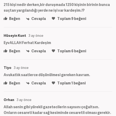
215 kişi nedir derken,bir duruşmada 1250 kişinin birinin bunca
suçtan yargılandığı yerde ne işi var kardeşim.!?
Beğen
Cevapla
Toplam
9
beğeni
Hüseyin Kunt
3 ay önce
EyvALLAH Ferhat Kardeşim
Beğen
Cevapla
Toplam
6
beğeni
Tiyo
3 ay önce
Avukatlık saatlerce düşünülmesi gereken kavram.
Beğen
Cevapla
Toplam
1
beğeni
Orhan
3 ay önce
Allah senin gibi yürekli gazetecilerin sayısını çoğaltsın.
Onların cesareti kadar sağ kesiminde cesaretli olması gerekir.