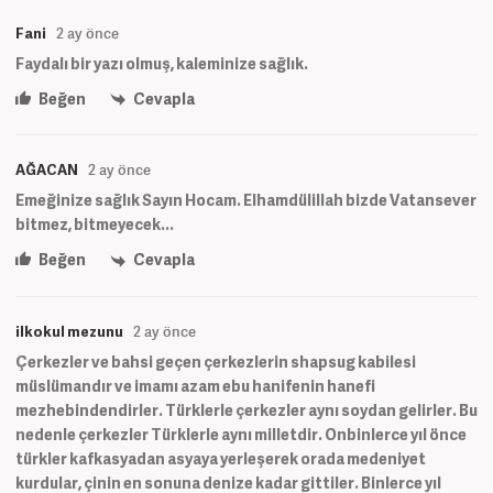
Fani
2 ay önce
Faydalı bir yazı olmuş, kaleminize sağlık.
Beğen
Cevapla
AĞACAN
2 ay önce
Emeğinize sağlık Sayın Hocam. Elhamdülillah bizde Vatansever
bitmez, bitmeyecek...
Beğen
Cevapla
ilkokul mezunu
2 ay önce
Çerkezler ve bahsi geçen çerkezlerin shapsug kabilesi
müslümandır ve imamı azam ebu hanifenin hanefi
mezhebindendirler. Türklerle çerkezler aynı soydan gelirler. Bu
nedenle çerkezler Türklerle aynı milletdir. Onbinlerce yıl önce
türkler kafkasyadan asyaya yerleşerek orada medeniyet
kurdular, çinin en sonuna denize kadar gittiler. Binlerce yıl