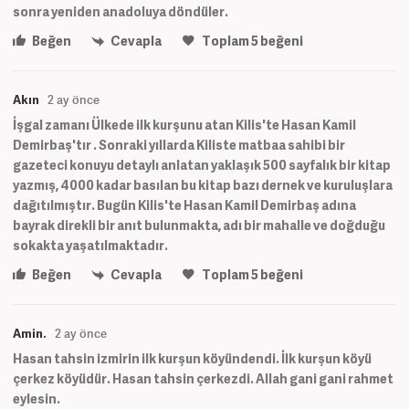
sonra yeniden anadoluya döndüler.
Beğen
Cevapla
Toplam
5
beğeni
Akın
2 ay önce
İşgal zamanı Ülkede ilk kurşunu atan Kilis'te Hasan Kamil
Demirbaş'tır . Sonraki yıllarda Kiliste matbaa sahibi bir
gazeteci konuyu detaylı anlatan yaklaşık 500 sayfalık bir kitap
yazmış, 4000 kadar basılan bu kitap bazı dernek ve kuruluşlara
dağıtılmıştır. Bugün Kilis'te Hasan Kamil Demirbaş adına
bayrak direkli bir anıt bulunmakta, adı bir mahalle ve doğduğu
sokakta yaşatılmaktadır.
Beğen
Cevapla
Toplam
5
beğeni
Amin.
2 ay önce
Hasan tahsin izmirin ilk kurşun köyündendi. İlk kurşun köyü
çerkez köyüdür. Hasan tahsin çerkezdi. Allah gani gani rahmet
eylesin.