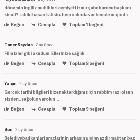
dönemin ingiliz muhibleri cemiyeti izmir şube kurucu başkanı
kimdi? tabiki hasan tahsin. hem nalında var hemde mıqında
Beğen
Cevapla
Toplam
1
beğeni
Taner Saydan
2 ay önce
Film izler gibi okudum. Ellerinize sağlık
Beğen
Cevapla
Toplam
8
beğeni
Yalçın
2 ay önce
Gercek tarihi bilgileri bizenaktardığınız için rabbim razı olsun
sizden..sağolun varolun...
Beğen
Cevapla
Toplam
9
beğeni
Son
2 ay önce
Belediyebadkanlari araclarinin arkasına isimyazdirmaktan baz