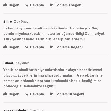
Beğen
Cevapla
Toplam
3
beğeni
Emre
2 ay önce
İlk kez okuyorum. Kendi memleketimden haberim yok. Suç
bende mi yoksa koca bir imparatorluğun evrildigi Cumhuriyet
Turkiyesinde kendi tarihini bile carpitanlarda mi?
Beğen
Cevapla
Toplam
6
beğeni
Cihad
2 ay önce
Yani bize şimdi tarih diye anlatılanların alayı bir esatiri evvel
oluyor... Evvelkilerin masalları uydurmaları... Gerçek tarih ne
zaman anlatılacak bir ortam kurulacakta hakiki benliğimize
döneceğiz.. Kaleminize sağlık...
Beğen
Cevapla
Toplam
10
beğeni
kaya karabulut
2 ay önce