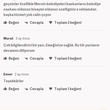
geçsinler özellikle Mersin belediyeleri baskanlaroı belediye
naskanı oldunuz biseymi oldunuz ozelliginiz e reklamdan
başka hizmet yok calin çırpın
Beğen
Cevapla
Toplam
2
beğeni
Murat
2 ay önce
Çok bilgilendirici bir yazı. Emeğinize sağlık. Bu tür yazıların
devamını diliyorum
Beğen
Cevapla
Toplam
5
beğeni
Enver
2 ay önce
Teşekkürler
Beğen
Cevapla
Toplam
1
beğeni