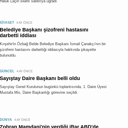
Haluk Laçin silahlı saldırıya uğradı.
SİYASET
4 AY ÖNCE
Belediye Başkanı şizofreni hastasını
darbetti iddiası
Kırşehir'in Özbağ Belde Belediye Başkanı İsmail Çanakçı'nın bir
şizofreni hastasını darbettiği iddiasıyla hakkında şikayette
bulunuldu.
GÜNCEL
4 AY ÖNCE
Sayıştay Daire Başkanı belli oldu
Sayıştay Genel Kurulunun bugünkü toplantısında, 1. Daire Üyesi
Mustafa Mis, Daire Başkanlığı görevine seçildi.
DÜNYA
4 AY ÖNCE
Zohran Mamdani'nin verdiği iftar ABD'de