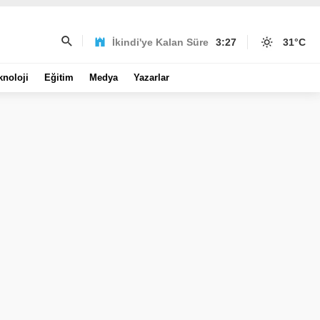
İkindi'ye Kalan Süre
3:27
31
°C
knoloji
Eğitim
Medya
Yazarlar