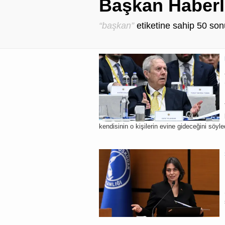
Başkan Haberl
“başkan”
etiketine sahip
50
son
kendisinin o kişilerin evine gideceğini söyle