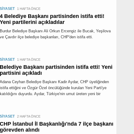
SİYASET
1 HAFTA ÖNCE
4 Belediye Başkanı partisinden istifa etti!
Yeni partilerini açıkladılar
Burdur Belediye Başkanı Ali Orkun Ercengiz ile Bucak, Yeşilova
ve Çavdır ilçe belediye başkanları, CHP'den istifa etti.
SİYASET
1 HAFTA ÖNCE
Belediye Başkanı partisinden istifa etti! Yeni
partisini açıkladı
Adana Ceyhan Belediye Başkanı Kadir Aydar, CHP üyeliğinden
istifa ettiğini ve Özgür Özel öncülüğünde kurulan Yeni Parti'ye
katıldığını duyurdu. Aydar, Türkiye'nin umut üreten yeni bir
SİYASET
2 HAFTA ÖNCE
CHP İstanbul İl Başkanlığı'nda 7 ilçe başkanı
görevden alındı