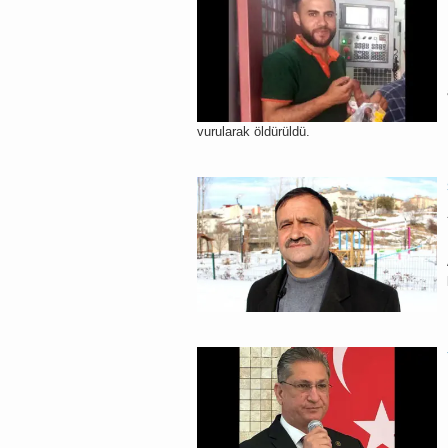
vurularak öldürüldü.