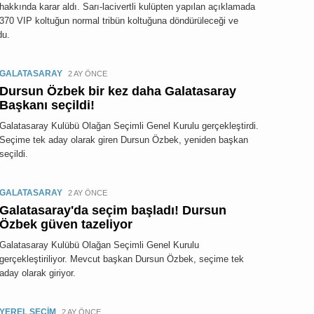
hakkında karar aldı. Sarı-lacivertli kulüpten yapılan açıklamada
370 VIP koltuğun normal tribün koltuğuna döndürüleceği ve
du.
GALATASARAY
2 AY ÖNCE
Dursun Özbek bir kez daha Galatasaray
Başkanı seçildi!
Galatasaray Kulübü Olağan Seçimli Genel Kurulu gerçekleştirdi.
Seçime tek aday olarak giren Dursun Özbek, yeniden başkan
seçildi.
GALATASARAY
2 AY ÖNCE
Galatasaray'da seçim başladı! Dursun
Özbek güven tazeliyor
Galatasaray Kulübü Olağan Seçimli Genel Kurulu
gerçekleştiriliyor. Mevcut başkan Dursun Özbek, seçime tek
aday olarak giriyor.
YEREL SEÇİM
2 AY ÖNCE