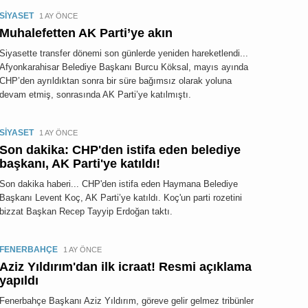
SİYASET
1 AY ÖNCE
Muhalefetten AK Parti’ye akın
Siyasette transfer dönemi son günlerde yeniden hareketlendi...
Afyonkarahisar Belediye Başkanı Burcu Köksal, mayıs ayında
CHP’den ayrıldıktan sonra bir süre bağımsız olarak yoluna
devam etmiş, sonrasında AK Parti’ye katılmıştı.
SİYASET
1 AY ÖNCE
Son dakika: CHP'den istifa eden belediye
başkanı, AK Parti'ye katıldı!
Son dakika haberi... CHP'den istifa eden Haymana Belediye
Başkanı Levent Koç, AK Parti’ye katıldı. Koç'un parti rozetini
bizzat Başkan Recep Tayyip Erdoğan taktı.
FENERBAHÇE
1 AY ÖNCE
Aziz Yıldırım'dan ilk icraat! Resmi açıklama
yapıldı
Fenerbahçe Başkanı Aziz Yıldırım, göreve gelir gelmez tribünler