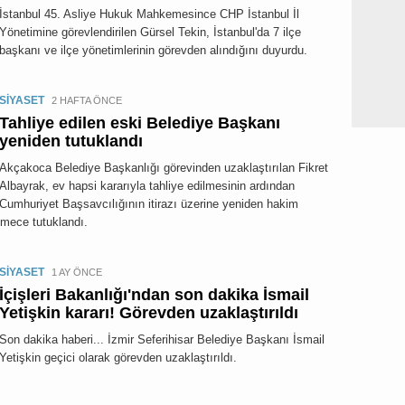
İstanbul 45. Asliye Hukuk Mahkemesince CHP İstanbul İl
Yönetimine görevlendirilen Gürsel Tekin, İstanbul'da 7 ilçe
başkanı ve ilçe yönetimlerinin görevden alındığını duyurdu.
SİYASET
2 HAFTA ÖNCE
Tahliye edilen eski Belediye Başkanı
yeniden tutuklandı
Akçakoca Belediye Başkanlığı görevinden uzaklaştırılan Fikret
Albayrak, ev hapsi kararıyla tahliye edilmesinin ardından
Cumhuriyet Başsavcılığının itirazı üzerine yeniden hakim
emece tutuklandı.
SİYASET
1 AY ÖNCE
İçişleri Bakanlığı'ndan son dakika İsmail
Yetişkin kararı! Görevden uzaklaştırıldı
Son dakika haberi... İzmir Seferihisar Belediye Başkanı İsmail
Yetişkin geçici olarak görevden uzaklaştırıldı.