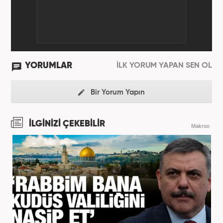
Bahadır Alemdar, meslek hayatına Haber7.com'da
aktif olarak devam etmektedir.
YORUMLAR
İLK YORUM YAPAN SEN OL
Bir Yorum Yapın
İLGİNİZİ ÇEKEBİLİR
Makroo