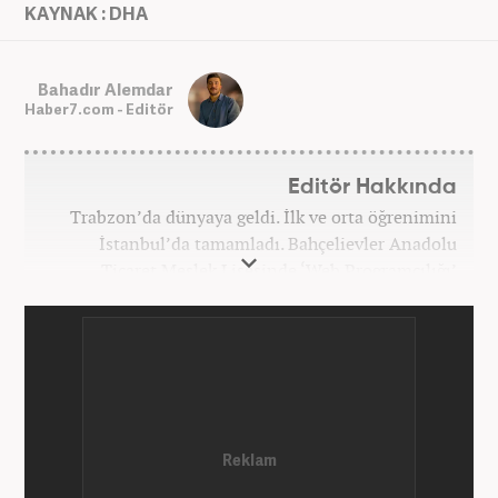
KAYNAK : DHA
Bahadır Alemdar
Haber7.com - Editör
Editör Hakkında
Trabzon’da dünyaya geldi. İlk ve orta öğrenimini
İstanbul’da tamamladı. Bahçelievler Anadolu
Ticaret Meslek Lisesinde ‘Web Programcılığı’
bölümünden mezun oldu. Yüksek öğrenimini,
Atatürk Üniversitesinde ‘Yeni Medya ve Gazetecilik’
mezunu olarak tamamladı. Gazeteciliğe ilk adımını
2011 yılında attı. 13 yıllık profesyonel meslek
hayatında SEO içerik ve muhabirlik de dahil olmak
üzere ağırlıklı olarak gündem, dünya, ekonomi, spor
ve teknoloji kategorilerinde birçok haber ve
röportaja imza atarak galeri ve video hazırladı.