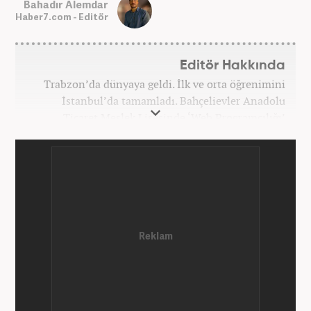
Bahadır Alemdar
Haber7.com - Editör
Editör Hakkında
Trabzon’da dünyaya geldi. İlk ve orta öğrenimini
İstanbul’da tamamladı. Bahçelievler Anadolu
Ticaret Meslek Lisesinde ‘Web Programcılığı’
bölümünden mezun oldu. Yüksek öğrenimini,
Atatürk Üniversitesinde ‘Yeni Medya ve Gazetecilik’
mezunu olarak tamamladı. Gazeteciliğe ilk adımını
2011 yılında attı. 13 yıllık profesyonel meslek
hayatında SEO içerik ve muhabirlik de dahil olmak
üzere ağırlıklı olarak gündem, dünya, ekonomi, spor
ve teknoloji kategorilerinde birçok haber ve
röportaja imza atarak galeri ve video hazırladı.
Bahadır Alemdar, meslek hayatına Haber7.com'da
aktif olarak devam etmektedir.