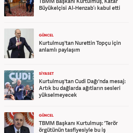
TBMM Başkanı Kurtulmuş, Katar
Büyükelçisi Al-Henzab’ı kabul etti
GÜNCEL
Kurtulmuş'tan Nurettin Topçu için
anlamlı paylaşım
SİYASET
Kurtulmuş'tan Cudi Dağı'nda mesaj:
Artık bu dağlarda ağıtların sesleri
yükselmeyecek
GÜNCEL
TBMM Başkanı Kurtulmuş: 'Terör
örgütünün tasfiyesiyle bu iş