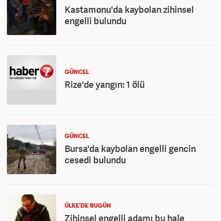
Kastamonu'da kaybolan zihinsel
engelli bulundu
GÜNCEL
Rize'de yangın: 1 ölü
GÜNCEL
Bursa'da kaybolan engelli gencin
cesedi bulundu
ÜLKE'DE BUGÜN
Zihinsel engelli adamı bu hale