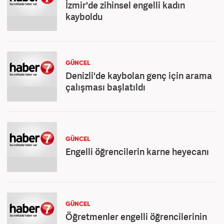
İzmir'de zihinsel engelli kadın
kayboldu
GÜNCEL
Denizli'de kaybolan genç için arama
çalışması başlatıldı
GÜNCEL
Engelli öğrencilerin karne heyecanı
GÜNCEL
Öğretmenler engelli öğrencilerinin