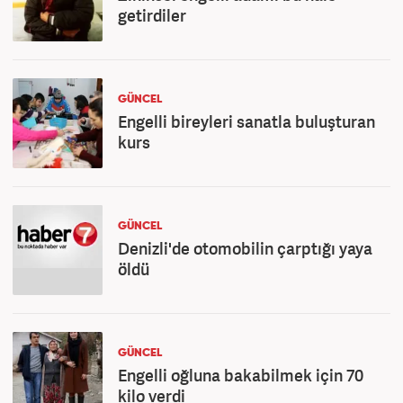
getirdiler
GÜNCEL
Engelli bireyleri sanatla buluşturan
kurs
GÜNCEL
Denizli'de otomobilin çarptığı yaya
öldü
GÜNCEL
Engelli oğluna bakabilmek için 70
kilo verdi