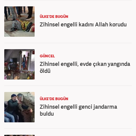
ÜLKE'DE BUGÜN
Zihinsel engelli kadını Allah korudu
GÜNCEL
Zihinsel engelli, evde çıkan yangında
öldü
ÜLKE'DE BUGÜN
Zihinsel engelli genci jandarma
buldu