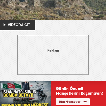
VİDEO'YA GİT