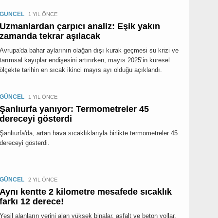
GÜNCEL
1 YIL ÖNCE
Uzmanlardan çarpıcı analiz: Eşik yakın
zamanda tekrar aşılacak
Avrupa'da bahar aylarının olağan dışı kurak geçmesi su krizi ve
tarımsal kayıplar endişesini artırırken, mayıs 2025’in küresel
ölçekte tarihin en sıcak ikinci mayıs ayı olduğu açıklandı.
GÜNCEL
1 YIL ÖNCE
Şanlıurfa yanıyor: Termometreler 45
dereceyi gösterdi
Şanlıurfa'da, artan hava sıcaklıklarıyla birlikte termometreler 45
dereceyi gösterdi.
GÜNCEL
2 YIL ÖNCE
Aynı kentte 2 kilometre mesafede sıcaklık
farkı 12 derece!
Yeşil alanların yerini alan yüksek binalar, asfalt ve beton yollar,