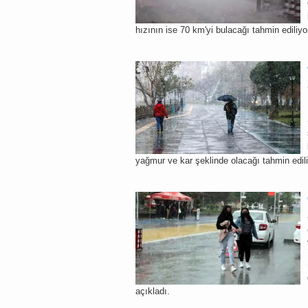
hızının ise 70 km'yi bulacağı tahmin ediliyo
yağmur ve kar şeklinde olacağı tahmin edili
açıkladı.