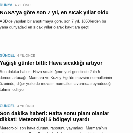
DÜNYA
4 YIL ÖNCE
NASA'ya göre son 7 yıl, en sıcak yıllar oldu
ABD'de yapılan bir araştırmaya göre, son 7 yıl, 1850'lerden bu
yana dünyadaki en sıcak yıllar olarak kayıtlara geçti.
GÜNCEL
4 YIL ÖNCE
Yağışlı günler bitti: Hava sıcaklığı artıyor
Son dakika haberi: Hava sıcaklığının yurt genelinde 2 ila 5
derece artacağı, Marmara ve Kuzey Ege'de mevsim normallerinin
üzerinde, diğer yerlerde mevsim normalleri civarında seyredeceği
tahmin ediliyor.
GÜNCEL
4 YIL ÖNCE
Son dakika haberi: Hafta sonu planı olanlar
dikkat! Meteoroloji 5 bölgeyi uyardı
Meteoroloji son hava durumu raporunu yayımladı. Marmara'nın