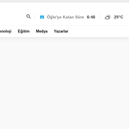
Öğle'ye Kalan Süre
6:46
25
°C
knoloji
Eğitim
Medya
Yazarlar