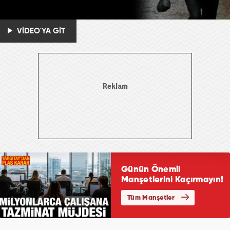
VİDEO'YA GİT