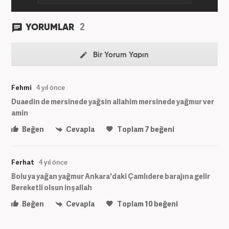
2
YORUMLAR
Bir Yorum Yapın
Fehmi
4 yıl önce
Duaedin de mersinede yağsin allahim mersinede yağmur ver
amin
Beğen
Cevapla
Toplam
7
beğeni
Ferhat
4 yıl önce
Bolu ya yağan yağmur Ankara'daki Çamlıdere barajına gelir
Bereketli olsun inşallah
Beğen
Cevapla
Toplam
10
beğeni