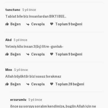
tunctunc
5 yıl önce
Tabiat bile biz insanlardan BIKTI BEE..
Beğen
Cevapla
Toplam
9
beğeni
Abd
5 yıl önce
Yetmiş kilo insan 3(üç) litre -gunluk-
Beğen
Cevapla
Toplam
9
beğeni
Mnn
5 yıl önce
Allah büyüktür bizi susuz bırakmaz
Beğen
Cevapla
Toplam
28
beğeni
erzurumlu
5 yıl önce
önce şu soruyu soralım kendimize, bugün Allah için ne