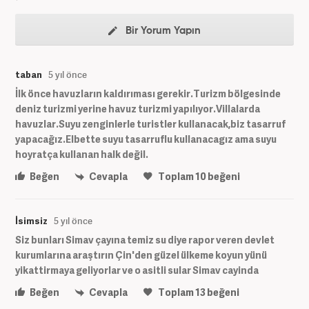
Bir Yorum Yapın
taban
5 yıl önce
İlk önce havuzların kaldırıması gerekir.Turizm bölgesinde
deniz turizmi yerine havuz turizmi yapılıyor.Villalarda
havuzlar.Suyu zenginlerle turistler kullanacak,biz tasarruf
yapacağız.Elbette suyu tasarruflu kullanacagız ama suyu
hoyratça kullanan halk değil.
Beğen
Cevapla
Toplam
10
beğeni
İsimsiz
5 yıl önce
Siz bunları Simav çayına temiz su diye rapor veren devlet
kurumlarına araştırın Çin'den güzel ülkeme koyun yünü
yikattirmaya geliyorlar ve o asitli sular Simav cayinda
Beğen
Cevapla
Toplam
13
beğeni