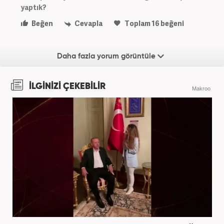
yaptık?
Beğen
Cevapla
Toplam
16
beğeni
Daha fazla yorum görüntüle
İLGİNİZİ ÇEKEBİLİR
Makroo