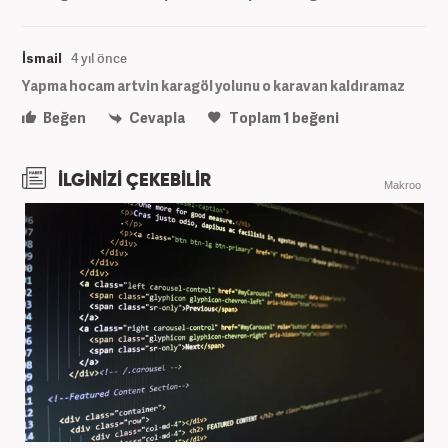
İsmail
4 yıl önce
Yapma hocam artvin karagöl yolunu o karavan kaldıramaz
Beğen
Cevapla
Toplam
1
beğeni
İLGİNİZİ ÇEKEBİLİR
Makroo