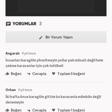
3
YORUMLAR
Bir Yorum Yapın
Angaralı
4 yıl önce
İnsanları karagöle yöneltmeyin yollar pek müsait değil hele
çekme karavanlar için çok tehlikeli
Beğen
Cevapla
Toplam
5
beğeni
Orhan
4 yıl önce
İki hafta önce karagöle gittim bu karavanla mümkün değil
denemeyin
Beğen
Cevapla
Toplam
1
beğeni