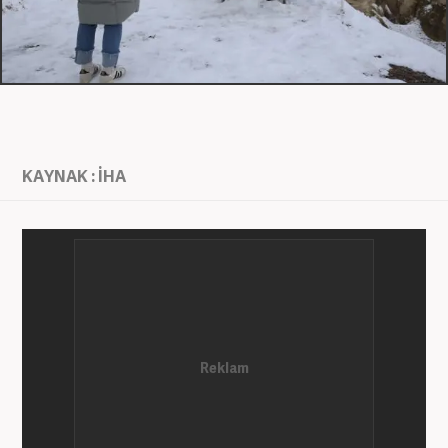
KAYNAK : İHA