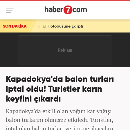
otobüsü İETT otobüsüne çarptı
SON DAKİKA
Kapadokya'da balon turları
iptal oldu! Turistler karın
keyfini çıkardı
Kapadokya'da etkili olan yoğun kar yağışı
balon turlarını olumsuz etkiledi. Turistler,
iptal olan balon turları yerine peribacaları