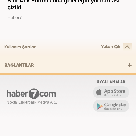
Sıfır Atık Forumu'nda geleceğin yol haritası
çizildi
Haber7
Yukarı Çık
Kullanım Şartları
BAĞLANTILAR
UYGULAMALAR
Nokta Elektronik Medya A.Ş.