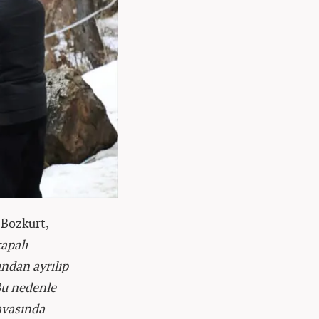
 Bozkurt,
apalı
ından ayrılıp
Bu nedenle
avasında