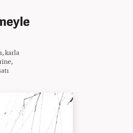
meyle
, karla
rine,
satı