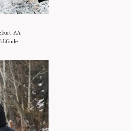
zkurt, AA
klifinde