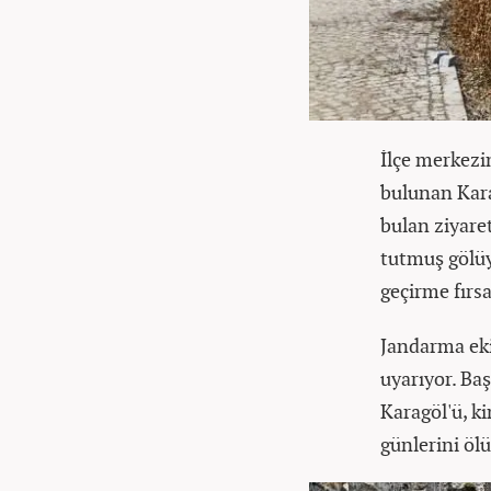
İlçe merkezi
bulunan Kara
bulan ziyaret
tutmuş gölüy
geçirme fırs
Jandarma eki
uyarıyor. Baş
Karagöl'ü, k
günlerini öl