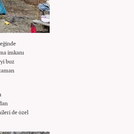
teğinde
ma imkanı
eyi buz
 zaman
ı
ndan
ileri de özel