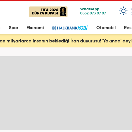
FIFA 2026
DÜNYA KUPASI
t
Spor
Ekonomi
Otomobil
Res
an milyarlarca insanın beklediği İran duyurusu! 'Yakında' deyip