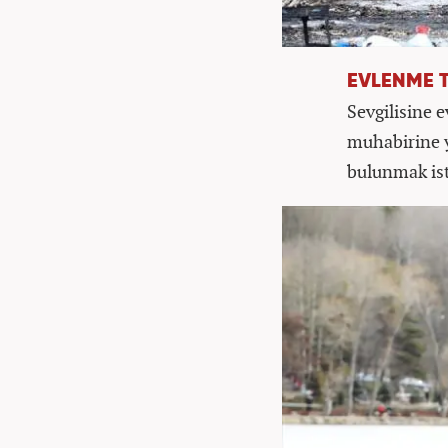
EVLENME T
Sevgilisine 
muhabirine ya
bulunmak iste