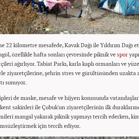
ne 22 kilometre mesafede, Kavak Dağı ile Yıldırım Dağı e
göl, özellikle hafta sonları çevresinde piknik ve
spor
yap
çileri ağırlıyor. Tabiat Parkı, karla kaplı ormanları ve yüz
le ziyaretçilerine, şehrin stres ve gürültüsünden uzakta
atı sunuyor.
pleri de maske, mesafe ve hijyen konusunda vatandaşlar
kent sakinleri ile Çubuk'un ziyaretçilerinin ilk durakları
imileri mangal yakarak piknik yapmayı tercih ederken, kim
ümsüzleştirmek için tercih ediyor.