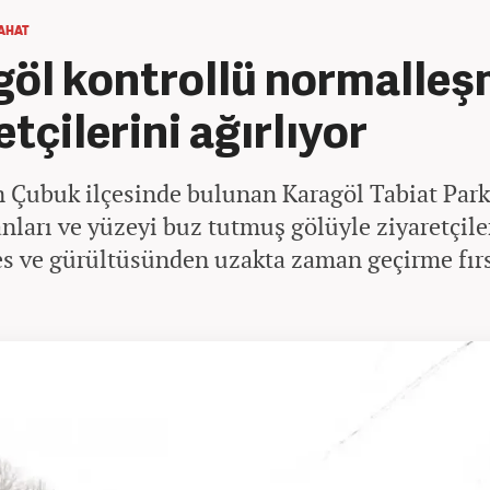
AHAT
göl kontrollü normalleş
etçilerini ağırlıyor
 Çubuk ilçesinde bulunan Karagöl Tabiat Parkı
nları ve yüzeyi buz tutmuş gölüyle ziyaretçile
es ve gürültüsünden uzakta zaman geçirme fır