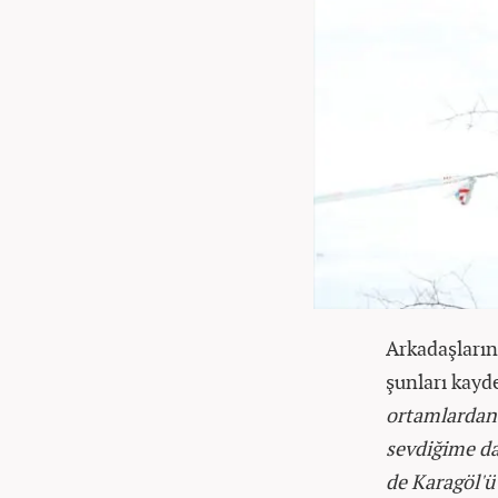
Arkadaşların
şunları kayd
ortamlardan 
sevdiğime da
de Karagöl'ü