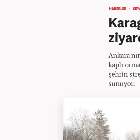
HABERLER
SEY
Kara
ziyar
Ankara'nın
kaplı orma
şehrin str
sunuyor.