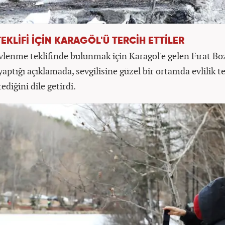
EKLİFİ İÇİN KARAGÖL'Ü TERCİH ETTİLER
evlenme teklifinde bulunmak için Karagöl'e gelen Fırat Bo
ptığı açıklamada, sevgilisine güzel bir ortamda evlilik te
diğini dile getirdi.