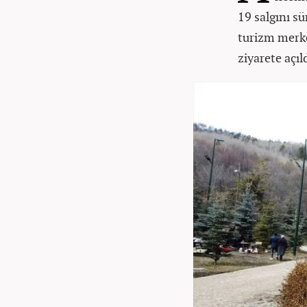
19 salgını sü
turizm merke
ziyarete açıld