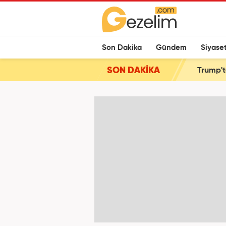
Son Dakika
Gündem
Siyase
SON DAKİKA
Trump't