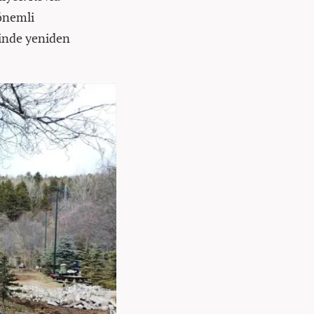
 önemli
linde yeniden