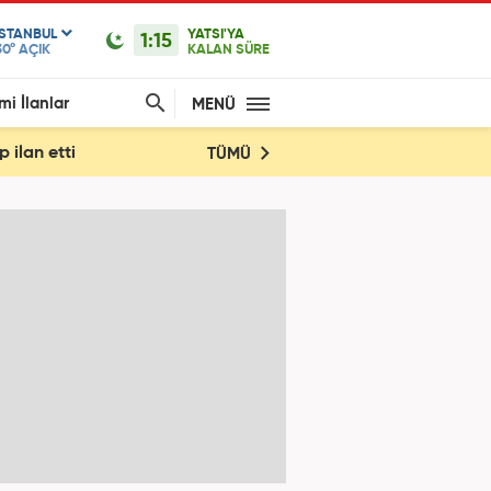
ISTANBUL
YATSI'YA
1:15
30°
AÇIK
KALAN SÜRE
mi İlanlar
MENÜ
 ilan etti
TÜMÜ