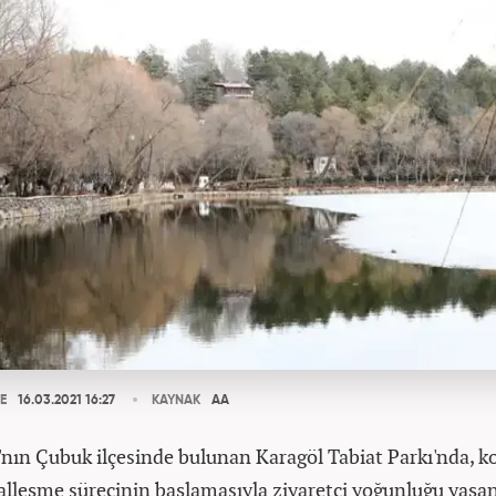
E
16.03.2021 16:27
KAYNAK
AA
'nın Çubuk ilçesinde bulunan Karagöl Tabiat Parkı'nda, k
lleşme sürecinin başlamasıyla ziyaretçi yoğunluğu yaşan