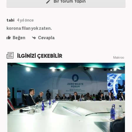
Bir Yorum Yapın
tabi
4 yıl önce
korona filan yok zaten.
Beğen
Cevapla
İLGİNİZİ ÇEKEBİLİR
Makroo