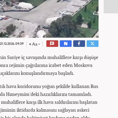
21.12.2024 09:39
nin Suriye iç savaşında muhaliflere karşı düşüşe
onra rejimin çağrılarına icabet eden Moskova
çaklarını konuşlandırmaya başladı.
ntılı hava koridorunu yoğun şekilde kullanan Rus
nda Hımeymim'deki hazırlıklarını tamamladı.
muhaliflere karşı ilk hava saldırılarını başlatan
ejiminin iktidarda kalmasını sağlayan askeri
iş bir alanda hakimiyet kaybına neden oldu.