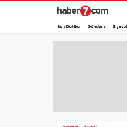
Son Dakika
Gündem
Siyase