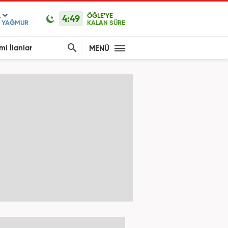
L
ÖĞLE'YE
4:49
F YAĞMUR
KALAN SÜRE
mi İlanlar
MENÜ