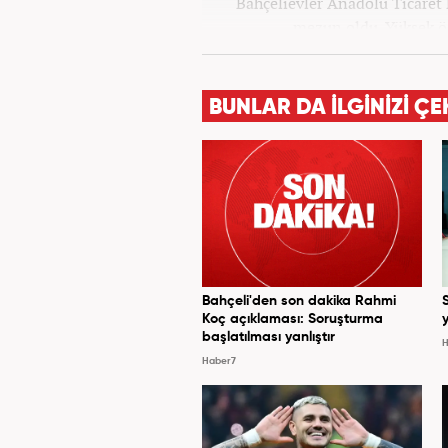
Bahçelievler Anadolu Ticaret
mezun oldu. Yüksek ö
Gazetecilik’ mezunu olarak tam
13 yıllık profesyonel meslek
üzere ağırlıklı olarak gündem
BUNLAR DA İLGİNİZİ ÇE
birçok haber ve röportaja imz
meslek haya
Bahçeli'den son dakika Rahmi
Koç açıklaması: Soruşturma
y
başlatılması yanlıştır
H
Haber7