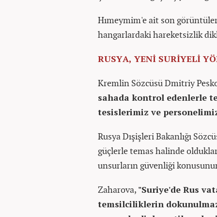
Hımeymim'e ait son görüntülerd
hangarlardaki hareketsizlik dikk
RUSYA, YENİ SURİYELİ Y
Kremlin Sözcüsü Dmitriy Peskov
sahada kontrol edenlerle t
tesislerimiz ve personelimiz
Rusya Dışişleri Bakanlığı Sözcü
güçlerle temas halinde olduklar
unsurların güvenliği konusun
Zaharova,
"Suriye'de Rus vat
temsilciliklerin dokunulmaz