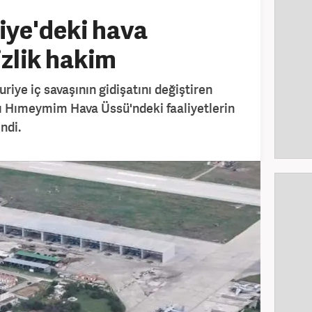
iye'deki hava
zlik hakim
riye iç savaşının gidişatını değiştiren
ı Hımeymim Hava Üssü'ndeki faaliyetlerin
ndi.