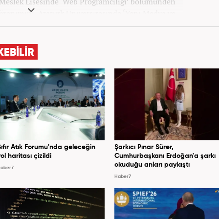
 Meslek Lisesinde ‘Web Programcılığı’ bölümünden
ğrenimini, Atatürk Üniversitesinde ‘Yeni Medya ve
amladı. Gazeteciliğe ilk adımını 2011 yılında attı.
 hayatında SEO içerik ve muhabirlik de dahil olmak
, dünya, ekonomi, spor ve teknoloji kategorilerinde
KEBİLİR
a atarak galeri ve video hazırladı. Bahadır Alemdar,
tına Haber7.com'da aktif olarak devam etmektedir.
Sıfır Atık Forumu'nda geleceğin
Şarkıcı Pınar Sürer,
ol haritası çizildi
Cumhurbaşkanı Erdoğan'a şarkı
okuduğu anları paylaştı
aber7
Haber7