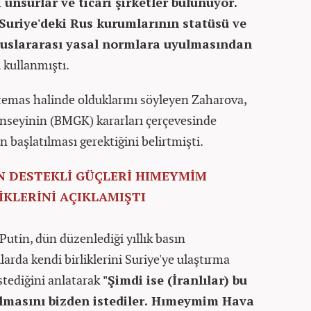
unsurlar ve ticari şirketler bulunuyor.
Suriye'deki Rus kurumlarının statüsü ve
uluslararası yasal normlara uyulmasından
i kullanmıştı.
 temas halinde olduklarını söyleyen Zaharova,
onseyinin (BMGK) kararları çerçevesinde
n başlatılması gerektiğini belirtmişti.
N DESTEKLİ GÜÇLERİ HIMEYMİM
KLERİNİ AÇIKLAMIŞTI
utin, dün düzenlediği yıllık basın
llarda kendi birliklerini Suriye'ye ulaştırma
tediğini anlatarak
"Şimdi ise (İranlılar) bu
rılmasını bizden istediler. Hımeymim Hava