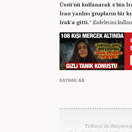
Üssü'nü kullanarak 4 bin İr
İran yanlısı grupların bir 
Irak'a gitti."
ifadelerini kullan
KAYNAK:
AA
Trabzon’da dünyaya ge