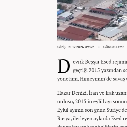
GİRİŞ
21.12.2024 09:39
GÜNCELLEME
D
evrik Beşşar Esed rejimi
geçtiği 2015 yazından s
yönetimi, Hımeymim'de savaş u
Hazar Denizi, İran ve Irak uza
ordusu, 2015'in eylül ayı sonu
Eylül ayının son günü Suriye'de 
Rusya, ilerleyen aylarda Esed r
denge kurarak muhaliflerin gen