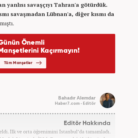
an yanlısı savaşçıyı Tahran'a götürdük.
kısmı savaşmadan Lübnan'a, diğer kısmı da
mıştı.
Bahadır Alemdar
Haber7.com - Editör
Editör Hakkında
ldi. İlk ve orta öğrenimini İstanbul’da tamamladı.