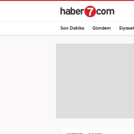
Son Dakika
Gündem
Siyase