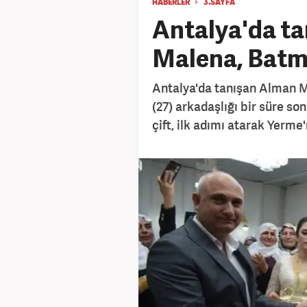
HABERLER
3.SAYFA
Antalya'da ta
Malena, Batm
Antalya'da tanışan Alman M
(27) arkadaşlığı bir süre s
çift, ilk adımı atarak Yerm