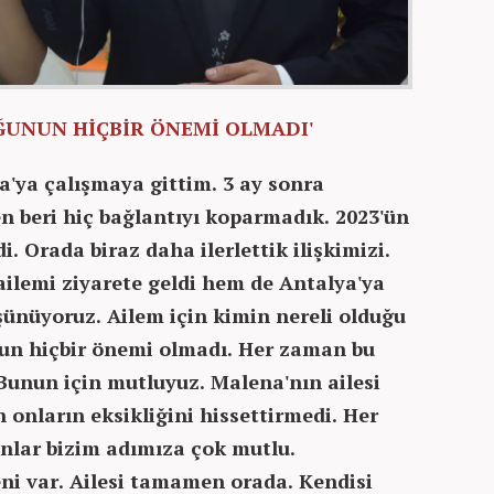
UĞUNUN HİÇBİR ÖNEMİ OLMADI'
a'ya çalışmaya gittim. 3 ay sonra
en beri hiç bağlantıyı koparmadık. 2023'ün
i. Orada biraz daha ilerlettik ilişkimizi.
ilemi ziyarete geldi hem de Antalya'ya
şünüyoruz. Ailem için kimin nereli olduğu
un hiçbir önemi olmadı. Her zaman bu
Bunun için mutluyuz. Malena'nın ailesi
nların eksikliğini hissettirmedi. Her
nlar bizim adımıza çok mutlu.
ni var. Ailesi tamamen orada. Kendisi