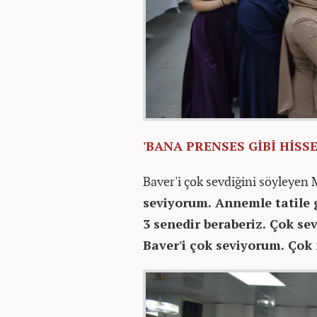
'BANA PRENSES GİBİ HİSS
Baver'i çok sevdiğini söyley
seviyorum. Annemle tatile g
3 senedir beraberiz. Çok se
Baver'i çok seviyorum. Ço