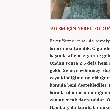
'AİLEM İÇİN NERELİ OLD
Baver Yerme,
"2022'de Antaly
birbirimizi tanıdık. O günd
başında ailemi ziyarete geld
Ondan sonra 2-3 defa hem a
geldi. Seneye evlenmeyi dü
veya kimliğinin ne olduğun
konuda beni desteklediler. 
burada olmamasına rağmen o
zaman sıcak davrandılar. O
Hamburg'da kurulu bir düze