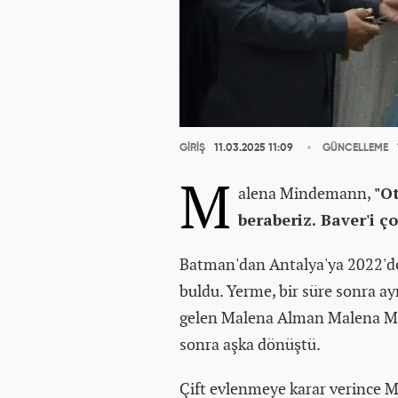
GİRİŞ
11.03.2025 11:09
GÜNCELLEME
M
alena Mindemann,
"Ot
beraberiz. Baver'i ç
Batman'dan Antalya'ya 2022'de 
buldu. Yerme, bir süre sonra ayn
gelen Malena Alman Malena Mind
sonra aşka dönüştü.
Çift evlenmeye karar verince 