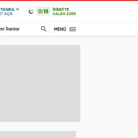
STANBUL
İKİNDİ'YE
0:18
0°
AÇIK
KALAN SÜRE
mi İlanlar
MENÜ