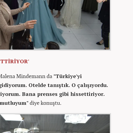
ETTİRİYOR'
en Malena Mindemann da
"Türkiye'yi
idiyorum. Otelde tanıştık. O çalışıyordu.
viyorum. Bana prenses gibi hissettiriyor.
k mutluyum"
diye konuştu.