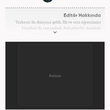
Editör Hakkında
Trabzon’da dünyaya geldi. İlk ve orta öğrenimini
İstanbul’da tamamladı. Bahçelievler Anadolu
Ticaret Meslek Lisesinde ‘Web Programcılığı’
bölümünden mezun oldu. Yüksek öğrenimini,
Atatürk Üniversitesinde ‘Yeni Medya ve Gazetecilik’
mezunu olarak tamamladı. Gazeteciliğe ilk adımını
2011 yılında attı. 13 yıllık profesyonel meslek
hayatında SEO içerik ve muhabirlik de dahil olmak
üzere ağırlıklı olarak gündem, dünya, ekonomi, spor
ve teknoloji kategorilerinde birçok haber ve
röportaja imza atarak galeri ve video hazırladı.
Bahadır Alemdar, meslek hayatına Haber7.com'da
aktif olarak devam etmektedir.