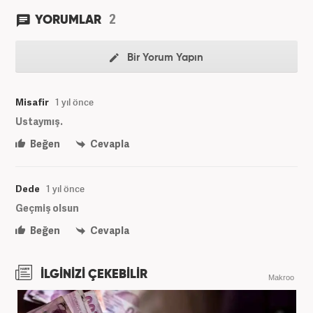
2
YORUMLAR
Bir Yorum Yapın
Misafir
1 yıl önce
Ustaymış.
Beğen
Cevapla
Dede
1 yıl önce
Geçmiş olsun
Beğen
Cevapla
İLGİNİZİ ÇEKEBİLİR
Makroo