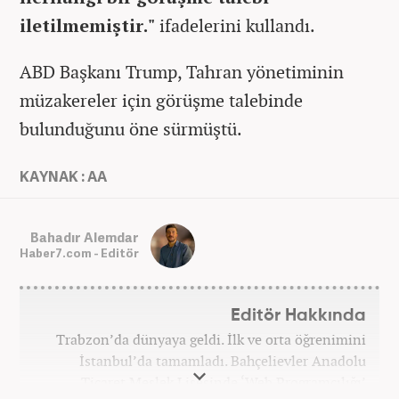
iletilmemiştir."
ifadelerini kullandı.
ABD Başkanı Trump, Tahran yönetiminin
müzakereler için görüşme talebinde
bulunduğunu öne sürmüştü.
KAYNAK : AA
Bahadır Alemdar
Haber7.com - Editör
Editör Hakkında
Trabzon’da dünyaya geldi. İlk ve orta öğrenimini
İstanbul’da tamamladı. Bahçelievler Anadolu
Ticaret Meslek Lisesinde ‘Web Programcılığı’