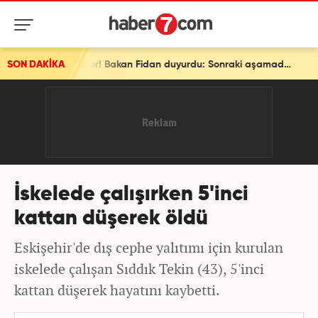
SON DAKİKA
Son dakika: Ve bir ülke daha ittifaka katılıyor! Bakan Fidan duyurdu: Sonraki aşamada...
İskelede çalışırken 5'inci
kattan düşerek öldü
Eskişehir'de dış cephe yalıtımı için kurulan
iskelede çalışan Sıddık Tekin (43), 5'inci
kattan düşerek hayatını kaybetti.