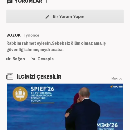
1
YORUMLAR
Bir Yorum Yapın
BOZOK
1 yıl önce
Rabbim rahmet eylesin.Sebebsiz ölüm olmaz ama,iş
güvenliği alınmışmıydı acaba.
Beğen
Cevapla
İLGİNİZİ ÇEKEBİLİR
Makroo