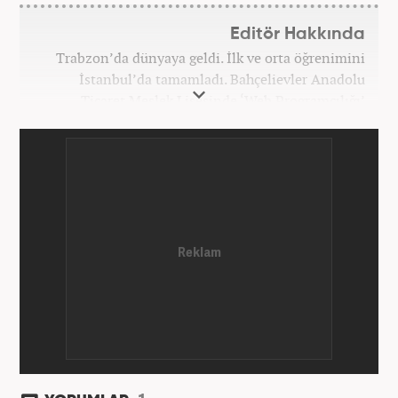
Editör Hakkında
Trabzon’da dünyaya geldi. İlk ve orta öğrenimini
İstanbul’da tamamladı. Bahçelievler Anadolu
Ticaret Meslek Lisesinde ‘Web Programcılığı’
bölümünden mezun oldu. Yüksek öğrenimini,
Atatürk Üniversitesinde ‘Yeni Medya ve Gazetecilik’
mezunu olarak tamamladı. Gazeteciliğe ilk adımını
2011 yılında attı. 13 yıllık profesyonel meslek
hayatında SEO içerik ve muhabirlik de dahil olmak
üzere ağırlıklı olarak gündem, dünya, ekonomi, spor
ve teknoloji kategorilerinde birçok haber ve
röportaja imza atarak galeri ve video hazırladı.
Bahadır Alemdar, meslek hayatına Haber7.com'da
aktif olarak devam etmektedir.