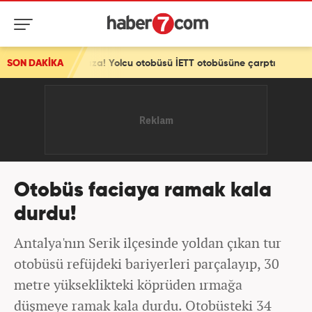
ci kaza! Yolcu otobüsü İETT otobüsüne çarptı
SON DAKİKA
Otobüs faciaya ramak kala
durdu!
Antalya'nın Serik ilçesinde yoldan çıkan tur
otobüsü refüjdeki bariyerleri parçalayıp, 30
metre yükseklikteki köprüden ırmağa
düşmeye ramak kala durdu. Otobüsteki 34