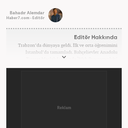
Bahadır Alemdar
Haber7.com - Editör
Editör Hakkında
Trabzon’da dünyaya geldi. İlk ve orta öğrenimini
İstanbul’da tamamladı. Bahçelievler Anadolu
Ticaret Meslek Lisesinde ‘Web Programcılığı’
bölümünden mezun oldu. Yüksek öğrenimini,
Atatürk Üniversitesinde ‘Yeni Medya ve Gazetecilik’
mezunu olarak tamamladı. Gazeteciliğe ilk adımını
2011 yılında attı. 13 yıllık profesyonel meslek
hayatında SEO içerik ve muhabirlik de dahil olmak
üzere ağırlıklı olarak gündem, dünya, ekonomi, spor
ve teknoloji kategorilerinde birçok haber ve
röportaja imza atarak galeri ve video hazırladı.
Bahadır Alemdar, meslek hayatına Haber7.com'da
aktif olarak devam etmektedir.