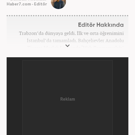
Haber7.com - Editör
Editör Hakkında
Trabzon’da dünyaya geldi. İlk ve orta öğrenimini
İstanbul’da tamamladı. Bahçelievler Anadolu
Ticaret Meslek Lisesinde ‘Web Programcılığı’
bölümünden mezun oldu. Yüksek öğrenimini,
Atatürk Üniversitesinde ‘Yeni Medya ve Gazetecilik’
mezunu olarak tamamladı. Gazeteciliğe ilk adımını
2011 yılında attı. 13 yıllık profesyonel meslek
hayatında SEO içerik ve muhabirlik de dahil olmak
üzere ağırlıklı olarak gündem, dünya, ekonomi, spor
ve teknoloji kategorilerinde birçok haber ve
röportaja imza atarak galeri ve video hazırladı.
Bahadır Alemdar, meslek hayatına Haber7.com'da
aktif olarak devam etmektedir.