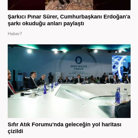
Şarkıcı Pınar Sürer, Cumhurbaşkanı Erdoğan'a
şarkı okuduğu anları paylaştı
Haber7
Sıfır Atık Forumu'nda geleceğin yol haritası
çizildi