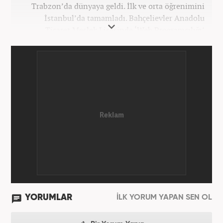
Trabzon’da dünyaya geldi. İlk ve orta öğrenimini
İstanbul’da tamamladı. Bahçelievler Anadolu
Ticaret Meslek Lisesinde ‘Web Programcılığı’
bölümünden mezun oldu. Yüksek öğrenimini,
Atatürk Üniversitesinde ‘Yeni Medya ve Gazetecilik’
mezunu olarak tamamladı. Gazeteciliğe ilk adımını
2011 yılında attı. 13 yıllık profesyonel meslek
hayatında SEO içerik ve muhabirlik de dahil olmak
üzere ağırlıklı olarak gündem, dünya, ekonomi, spor
ve teknoloji kategorilerinde birçok haber ve
röportaja imza atarak galeri ve video hazırladı.
Bahadır Alemdar, meslek hayatına Haber7.com'da
aktif olarak devam etmektedir.
YORUMLAR
İLK YORUM YAPAN SEN OL