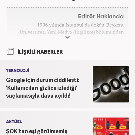
Editör Hakkında
1996 yılında İstanbul'da doğdu. Beykent
Üniversitesi Yeni Medya (İngilizce) bölümünden
mezun oldu. Kanal 7 Medya Grubu'na bağlı
haber7.com bünyesinde mesleki hayatına devam
İLİŞKİLİ HABERLER
etmektedir.
TEKNOLOJİ
Google için durum ciddileşti:
‘Kullanıcıları gizlice izlediği’
suçlamasıyla dava açıldı!
AKTÜEL
ŞOK’tan eşi görülmemiş