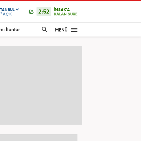
STANBUL
İMSAK'A
2:52
1°
AÇIK
KALAN SÜRE
mi İlanlar
MENÜ