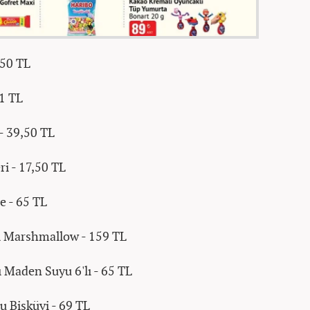
 50 TL
21 TL
- 39,50 TL
i - 17,50 TL
e - 65 TL
 Marshmallow - 159 TL
 Maden Suyu 6'lı - 65 TL
u Bisküvi - 69 TL