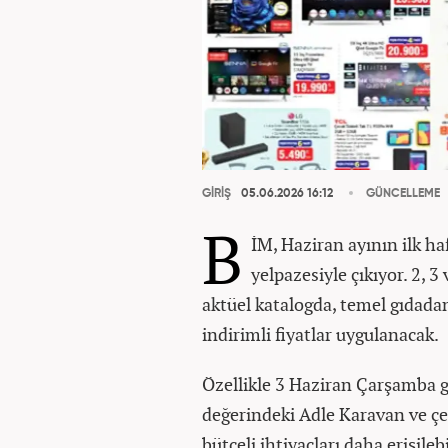
GİRİŞ
05.06.2026 16:12
GÜNCELLEME
B
İM, Haziran ayının ilk ha
yelpazesiyle çıkıyor. 2, 3
aktüel katalogda, temel gıdadan
indirimli fiyatlar uygulanacak.
Özellikle 3 Haziran Çarşamba g
değerindeki Adle Karavan ve çe
bütçeli ihtiyaçları daha erişileb