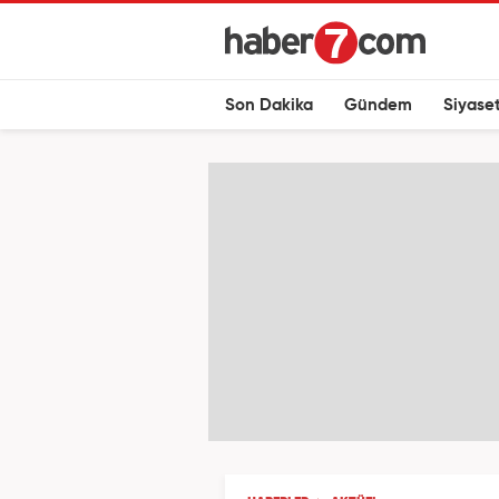
Son Dakika
Gündem
Siyase