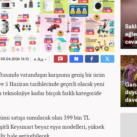
Sakl
eğle
ceva
05.06.2026 16:12
ftasında vatandaşın karşısına geniş bir ürün
 ve 5 Haziran tarihlerinde geçerli olacak yeni
Gana
duyu
 teknolojiye kadar birçok farklı kategoride
dav
ünü satışa sunulacak olan 399 bin TL
şitli Keysmart beyaz eşya modelleri, yüksek
ilir hale getirebilecek.