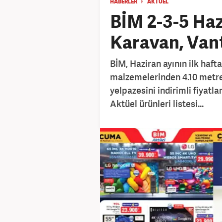
HABERLER
AKTÜEL
BİM 2-3-5 Haz
Karavan, Vant
BİM, Haziran ayının ilk haf
malzemelerinden 4.10 metre
yelpazesini indirimli fiyatla
Aktüel ürünleri listesi...