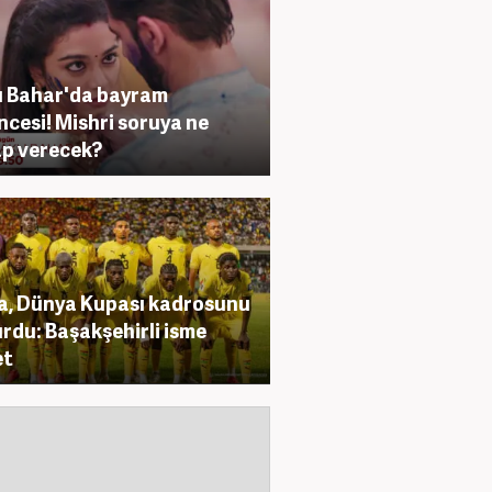
ı Bahar'da bayram
ncesi! Mishri soruya ne
p verecek?
, Dünya Kupası kadrosunu
rdu: Başakşehirli isme
et