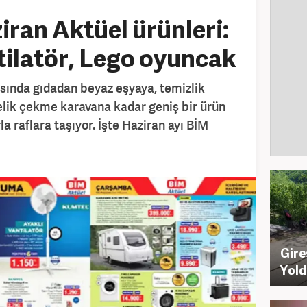
iran Aktüel ürünleri:
ilatör, Lego oyuncak
tasında gıdadan beyaz eşyaya, temizlik
lik çekme karavana kadar geniş bir ürün
rla raflara taşıyor. İşte Haziran ayı BİM
Gire
Yold