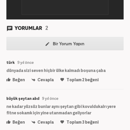
2
YORUMLAR
Bir Yorum Yapın
türk
9 yıl önce
dünyada sizi seven hiçbir ülke kalmadı boşuna çaba
Beğen
Cevapla
Toplam
2
beğeni
büyük şeytan abd
9 yıl önce
ne kadar yüzsüz bunlar aynı şeytan gibi kovuldukalrı yere
fitne sokamk için yine utanmadan geliyorlar
Beğen
Cevapla
Toplam
3
beğeni