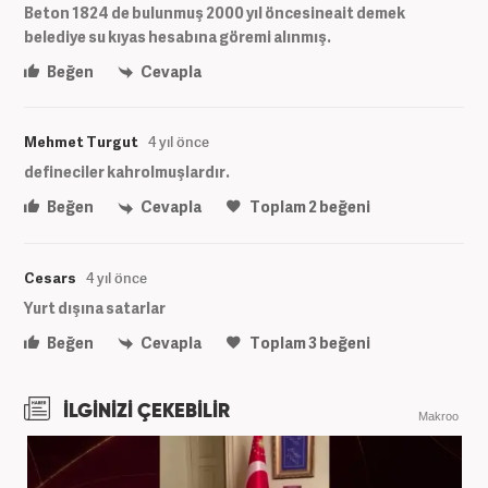
Beton 1824 de bulunmuş 2000 yıl öncesineait demek
belediye su kıyas hesabına göremi alınmış.
Beğen
Cevapla
Mehmet Turgut
4 yıl önce
defineciler kahrolmuşlardır.
Beğen
Cevapla
Toplam
2
beğeni
Cesars
4 yıl önce
Yurt dışına satarlar
Beğen
Cevapla
Toplam
3
beğeni
İLGİNİZİ ÇEKEBİLİR
Makroo