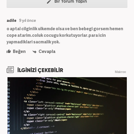
Bir Yorum Yapın
adile
9 yıl önce
o aptal cilginlik ulkemde olsa ve ben bebegi gorsem hemen
cope atarim.coluk cocugu korkutuyorlar.para icin
yapmadiklari sacmalik yok.
Beğen
Cevapla
İLGİNİZİ ÇEKEBİLİR
Makroo