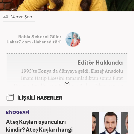
Merve Şen
Rabia Şekerci Güler
Haber7.com - Haber editörü
Editör Hakkında
1995'te Konya'da dünyaya geldi. Elazığ Anadolu
İmam Hatip Lisesini tamamladıktan sonra Fırat
Üniversitesi İletişim Fakültesi Radyo Televizyon ve
Sinema Bölümünden derece ile mezun oldu.
İLİŞKİLİ HABERLER
Ardından Fırat Üniversitesi Sosyal Bilimler
Enstitüsü İletişim Bilimleri Ana Bilim Dalında
BİYOGRAFİ
yüksek lisans yaptı. Üniversiteye devam ettiği
Ateş Kuşları oyuncuları
yıllarda edebiyat dergilerinde deneme ve metin
yazarlığı yaptı. Yine aynı dönemde, yerel televizyon
kimdir? Ateş Kuşları hangi