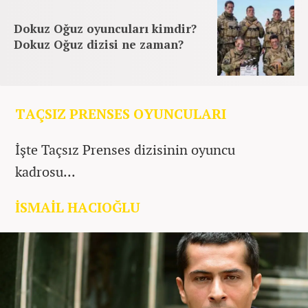
Dokuz Oğuz oyuncuları kimdir?
Dokuz Oğuz dizisi ne zaman?
TAÇSIZ PRENSES OYUNCULARI
İşte Taçsız Prenses dizisinin oyuncu
kadrosu...
İSMAİL HACIOĞLU