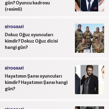
kanalında program sunuculuğu yaparak mesleki
gün? Oyuncu kadrosu
kariyerine ilk adımını attı. 2016'da başladığı
(resimli)
internet gazeteciliği serüveninde birçok haber
portalında editör olarak yer aldı. Günümüzde,
haber7.com'da mesleki hayatına devam etmektedir.
BİYOGRAFİ
Dokuz Oğuz oyuncuları
kimdir? Dokuz Oğuz dizisi
hangi gün?
BİYOGRAFİ
Hayatımın Şansı oyuncuları
kimdir? Hayatımın Şansı hangi
gün?