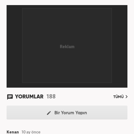
haber7.com'da mesleki hayatına devam etmektedir.
188
YORUMLAR
TÜMÜ
Bir Yorum Yapın
Kenan
10 ay önce