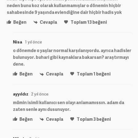
neden bunu koz olarak kullanmamışlar o dönemin hiçbir
sahabesinde 9 yaşında evlendiğine dair hiçbir hadis yok
Beğen
Cevapla
Toplam
13
beğeni
Nisa
1 yıl önce
o dönemde o yaşlar normal karşılanıyordu. ayrıca hadisler
bulunuyor. buhari gibi kaynaklara bakarsan? araştırmayı
dene.
Beğen
Cevapla
Toplam
1
beğeni
ayyıldız
2 yıl önce
mümin isimli kullanıcı sen olayı anlamamıssın. adam da
zaten senle aynı dusunuyor.
Beğen
Cevapla
Toplam
3
beğeni