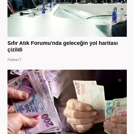
Sıfır Atık Forumu'nda geleceğin yol haritası
çizildi
Haber7