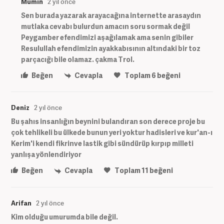
Mümin
2 yıl önce
Sen burada yazarak arayacağına internette arasaydın
mutlaka cevabı bulurdun amacın soru sormak değil
Peygamber efendimizi aşağılamak ama senin gibiler
Resulullah efendimizin ayakkabısının altındaki bir toz
parçacığı bile olamaz. çakma Trol.
Beğen
Cevapla
Toplam
6
beğeni
Deniz
2 yıl önce
Bu şahıs insanlığın beynini bulandıran son derece proje bu
çok tehlikeli bu ülkede bunun yeri yoktur hadisleri ve kur'an-ı
Kerim'i kendi fikrinve lastik gibi sündürüp kırpıp milleti
yanlışa yönlendiriyor
Beğen
Cevapla
Toplam
11
beğeni
Arifan
2 yıl önce
Kim olduğu umurumda bile değil.