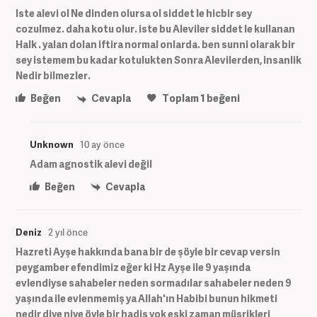
Iste alevi ol Ne dinden olursa ol siddet le hicbir sey
cozulmez. daha kotu olur. iste bu Aleviler siddet le kullanan
Halk . yalan dolan iftira normal onlarda. ben sunni olarak bir
sey istemem bu kadar kotulukten Sonra Alevilerden, insanlik
Nedir bilmezler.
Beğen
Cevapla
Toplam
1
beğeni
Unknown
10 ay önce
Adam agnostik alevi değil
Beğen
Cevapla
Deniz
2 yıl önce
Hazreti Ayşe hakkında bana bir de şöyle bir cevap versin
peygamber efendimiz eğer ki Hz Ayşe ile 9 yaşında
evlendiyse sahabeler neden sormadılar sahabeler neden 9
yaşında ile evlenmemiş ya Allah'ın Habibi bunun hikmeti
nedir diye niye öyle bir hadis yok eski zaman müşrikleri