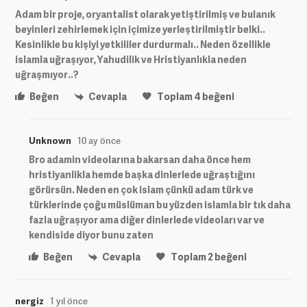
Adam bir proje, oryantalist olarak yetiştirilmiş ve bulanık
beyinleri zehirlemek için içimize yerleştirilmiştir belki..
Kesinlikle bu kişiyi yetkililer durdurmalı.. Neden özellikle
islamla uğraşıyor, Yahudilik ve Hristiyanlıkla neden
uğraşmıyor..?
Beğen
Cevapla
Toplam
4
beğeni
Unknown
10 ay önce
Bro adamin videolarına bakarsan daha önce hem
hristiyanlikla hemde başka dinlerlede uğraştığını
görürsün. Neden en çok islam çünkü adam türk ve
türklerinde çoğu müslüman bu yüzden islamla bir tık daha
fazla uğraşıyor ama diğer dinlerlede videoları var ve
kendiside diyor bunu zaten
Beğen
Cevapla
Toplam
2
beğeni
nergiz
1 yıl önce