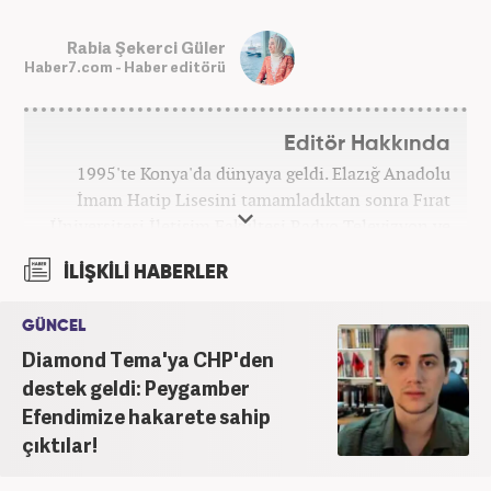
Rabia Şekerci Güler
Haber7.com - Haber editörü
Editör Hakkında
1995'te Konya'da dünyaya geldi. Elazığ Anadolu
İmam Hatip Lisesini tamamladıktan sonra Fırat
Üniversitesi İletişim Fakültesi Radyo Televizyon ve
Sinema Bölümünden derece ile mezun oldu.
İLİŞKİLİ HABERLER
Ardından Fırat Üniversitesi Sosyal Bilimler
Enstitüsü İletişim Bilimleri Ana Bilim Dalında
GÜNCEL
yüksek lisans yaptı. Üniversiteye devam ettiği
Diamond Tema'ya CHP'den
yıllarda edebiyat dergilerinde deneme ve metin
yazarlığı yaptı. Yine aynı dönemde, yerel televizyon
destek geldi: Peygamber
kanalında program sunuculuğu yaparak mesleki
Efendimize hakarete sahip
kariyerine ilk adımını attı. 2016'da başladığı
çıktılar!
internet gazeteciliği serüveninde birçok haber
portalında editör olarak yer aldı. Günümüzde,