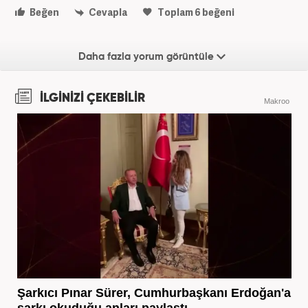
Beğen
Cevapla
Toplam
6
beğeni
Daha fazla yorum görüntüle
İLGİNİZİ ÇEKEBİLİR
Makroo
Şarkıcı Pınar Sürer, Cumhurbaşkanı Erdoğan'a
şarkı okuduğu anları paylaştı