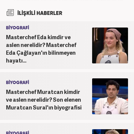
Üniversitesi İletişim Fakültesi Radyo Televizyon ve
Sinema Bölümünden derece ile mezun oldu.
İLİŞKİLİ HABERLER
Ardından Fırat Üniversitesi Sosyal Bilimler
Enstitüsü İletişim Bilimleri Ana Bilim Dalında
BİYOGRAFİ
yüksek lisans yaptı. Üniversiteye devam ettiği
Masterchef Eda kimdir ve
yıllarda edebiyat dergilerinde deneme ve metin
yazarlığı yaptı. Yine aynı dönemde, yerel televizyon
aslen nerelidir? Masterchef
kanalında program sunuculuğu yaparak mesleki
Eda Çağlayan'ın bilinmeyen
kariyerine ilk adımını attı. 2016'da başladığı
hayatı...
internet gazeteciliği serüveninde birçok haber
portalında editör olarak yer aldı. Günümüzde,
haber7.com'da mesleki hayatına devam etmektedir.
BİYOGRAFİ
Masterchef Muratcan kimdir
ve aslen nerelidir? Son elenen
Muratcan Sural'ın biyografisi
BİYOGRAFİ