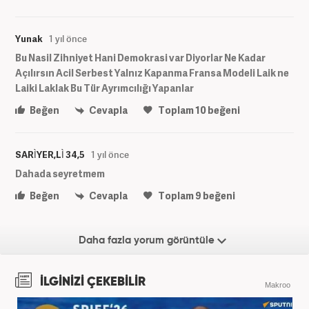
Yunak
1 yıl önce
Bu Nasil Zihniyet Hani Demokrasi var Diyorlar Ne Kadar
Açılırsın Acil Serbest Yalnız Kapanma Fransa Modeli Laik ne
Laiki Laklak Bu Tür Ayrımcılığı Yapanlar
Beğen
Cevapla
Toplam
10
beğeni
SARÌYER,LÌ 34,5
1 yıl önce
Dahada seyretmem
Beğen
Cevapla
Toplam
9
beğeni
Daha fazla yorum görüntüle
İLGİNİZİ ÇEKEBİLİR
Makroo