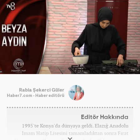
Rabia Şekerci Güler
Haber7.com - Haber editörü
Editör Hakkında
1995'te Konya'da dünyaya geldi. Elazığ Anadolu
İmam Hatip Lisesini tamamladıktan sonra Fırat