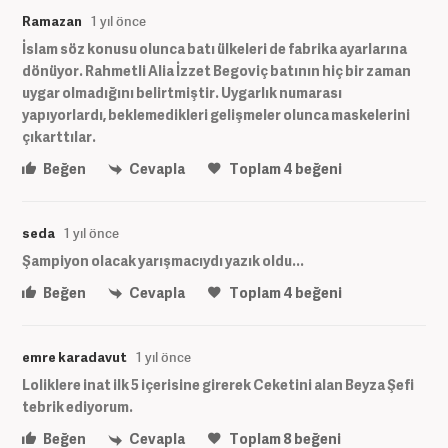
Ramazan
1 yıl önce
İslam söz konusu olunca batı ülkeleri de fabrika ayarlarına
dönüyor. Rahmetli Alia İzzet Begoviç batının hiç bir zaman
uygar olmadığını belirtmiştir. Uygarlık numarası
yapıyorlardı, beklemedikleri gelişmeler olunca maskelerini
çıkarttılar.
Beğen
Cevapla
Toplam
4
beğeni
seda
1 yıl önce
Şampiyon olacak yarışmacıydı yazık oldu...
Beğen
Cevapla
Toplam
4
beğeni
emre karadavut
1 yıl önce
Loliklere inat ilk 5 içerisine girerek Ceketini alan Beyza Şefi
tebrik ediyorum.
Beğen
Cevapla
Toplam
8
beğeni