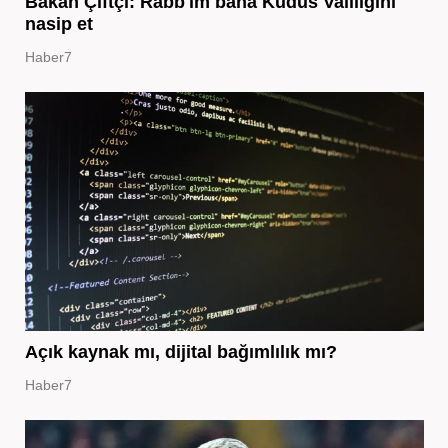
Bakan Çiftçi: Rabb'im bana Kudüs Valiliğini
nasip et
Haber7
Açık kaynak mı, dijital bağımlılık mı?
Haber7