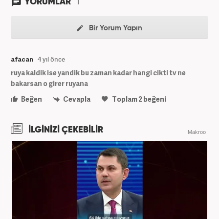
1
YORUMLAR
Bir Yorum Yapın
afacan
4 yıl önce
ruya kaldik ise yandik bu zaman kadar hangi cikti tv ne
bakarsan o girer ruyana
Beğen
Cevapla
Toplam
2
beğeni
İLGİNİZİ ÇEKEBİLİR
Makroo