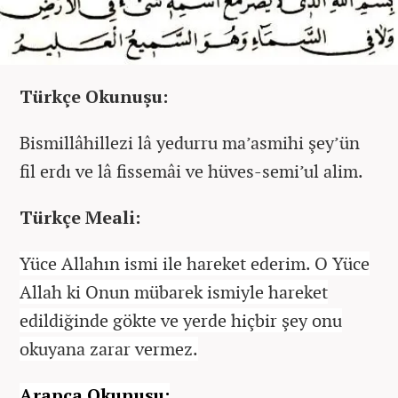
Türkçe Okunuşu:
Bismillâhillezi lâ yedurru ma’asmihi şey’ün
fil erdı ve lâ fissemâi ve hüves-semi’ul alim.
Türkçe Meali:
Yüce Allahın ismi ile hareket ederim. O Yüce
Allah ki Onun mübarek ismiyle hareket
edildiğinde gökte ve yerde hiçbir şey onu
okuyana zarar vermez.
Arapça Okunuşu: