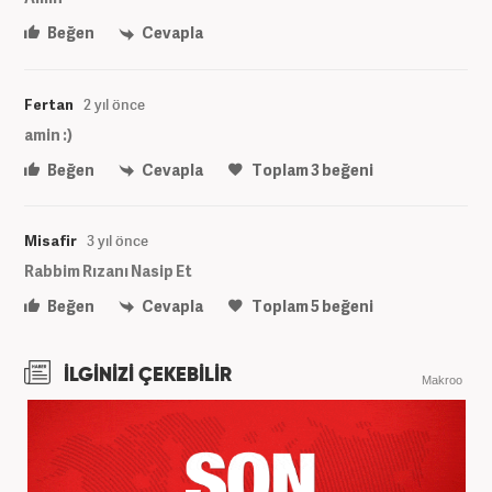
Beğen
Cevapla
Fertan
2 yıl önce
amin :)
Beğen
Cevapla
Toplam
3
beğeni
Misafir
3 yıl önce
Rabbim Rızanı Nasip Et
Beğen
Cevapla
Toplam
5
beğeni
İLGİNİZİ ÇEKEBİLİR
Makroo