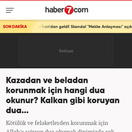
epki İran'dan geldi! Skandal "Mekke Anlaşması" açıklaması!
SON DAKİKA
Kazadan ve beladan
korunmak için hangi dua
okunur? Kalkan gibi koruyan
dua...
Kötülük ve felaketlerden korunmak için
Allah'a sığınıp dua okumak dinimizde çok