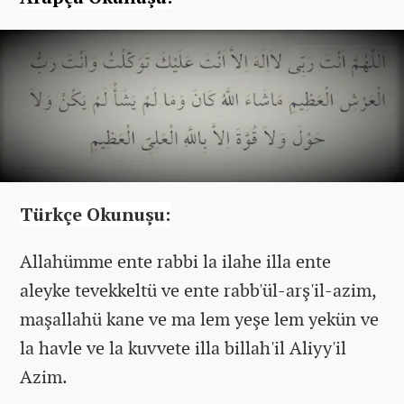
Türkçe Okunuşu:
Allahümme ente rabbi la ilahe illa ente
aleyke tevekkeltü ve ente rabb'ül-arş'il-azim,
maşallahü kane ve ma lem yeşe lem yekün ve
la havle ve la kuvvete illa billah'il Aliyy'il
Azim.