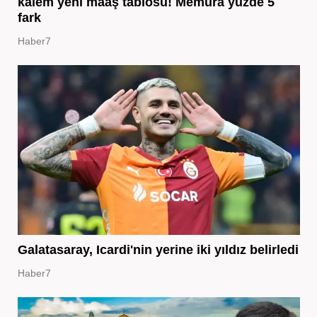
kalem yeni maaş tablosu! Memura yüzde 5
fark
Haber7
Galatasaray, Icardi'nin yerine iki yıldız belirledi
Haber7