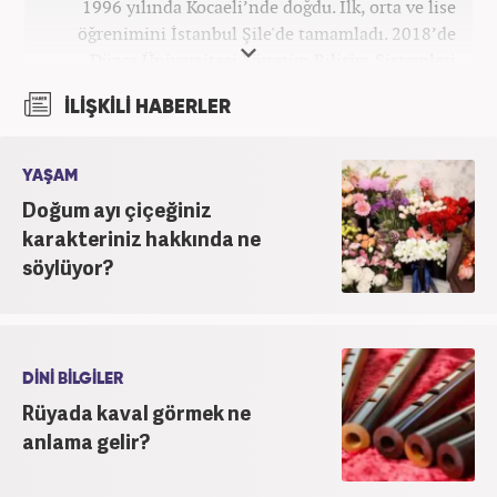
1996 yılında Kocaeli’nde doğdu. İlk, orta ve lise
öğrenimini İstanbul Şile'de tamamladı. 2018’de
Düzce Üniversitesi Yönetim Bilişim Sistemleri
bölümünden mezun oldu. Kanal7 Medya Grubu’na
İLİŞKİLİ HABERLER
bağlı Haber7.com bünyesinde ‘SEO Editörü’
unvanıyla görev yapmaktadır.
YAŞAM
Doğum ayı çiçeğiniz
karakteriniz hakkında ne
söylüyor?
DİNİ BİLGİLER
Rüyada kaval görmek ne
anlama gelir?