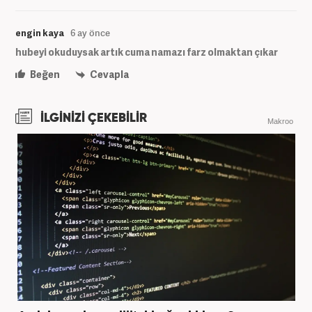
engin kaya
6 ay önce
hubeyi okuduysak artık cuma namazı farz olmaktan çıkar
Beğen
Cevapla
İLGİNİZİ ÇEKEBİLİR
Makroo