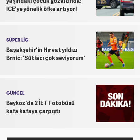
yaşındaki çocuk gözaltında:
ICE'ye yönelik öfke artıyor!
SÜPER LİG
Başakşehir'in Hırvat yıldızı
Brnic: 'Sütlacı çok seviyorum'
GÜNCEL
Beykoz'da 2 İETT otobüsü
kafa kafaya çarpıştı