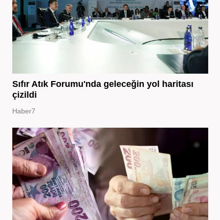
Sıfır Atık Forumu'nda geleceğin yol haritası
çizildi
Haber7