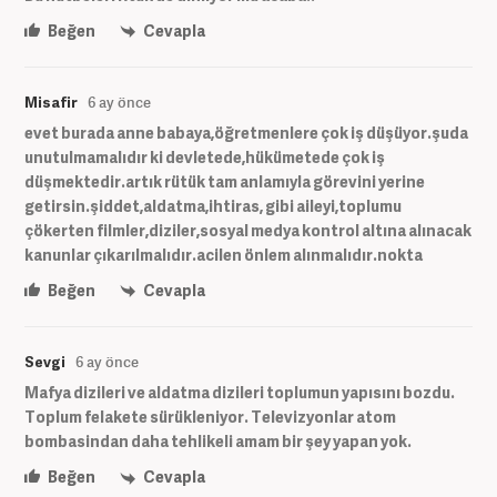
Beğen
Cevapla
Misafir
6 ay önce
evet burada anne babaya,öğretmenlere çok iş düşüyor.şuda
unutulmamalıdır ki devletede,hükümetede çok iş
düşmektedir.artık rütük tam anlamıyla görevini yerine
getirsin.şiddet,aldatma,ihtiras, gibi aileyi,toplumu
çökerten filmler,diziler,sosyal medya kontrol altına alınacak
kanunlar çıkarılmalıdır.acilen önlem alınmalıdır.nokta
Beğen
Cevapla
Sevgi
6 ay önce
Mafya dizileri ve aldatma dizileri toplumun yapısını bozdu.
Toplum felakete sürükleniyor. Televizyonlar atom
bombasindan daha tehlikeli amam bir şey yapan yok.
Beğen
Cevapla