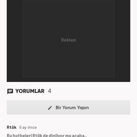
4
YORUMLAR
Bir Yorum Yapın
Rtük
6 ay önce
Bu hutbeleri Rtük de dinliyor mu acaba..