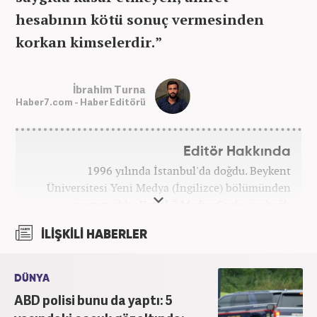
hesabının kötü sonuç vermesinden
korkan kimselerdir.”
İbrahim Turna
Haber7.com - Haber Editörü
Editör Hakkında
1996 yılında İstanbul'da doğdu. Beykent
Üniversitesi Yeni Medya (İngilizce) bölümünden
mezun oldu. Kanal 7 Medya Grubu'na bağlı
haber7.com bünyesinde mesleki hayatına devam
İLİŞKİLİ HABERLER
etmektedir.
DÜNYA
ABD polisi bunu da yaptı: 5