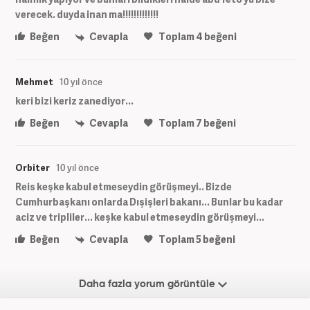
verecek. duyda inan ma!!!!!!!!!!!!!
Beğen
Cevapla
Toplam
4
beğeni
Mehmet
10 yıl önce
keri bizi keriz zanediyor...
Beğen
Cevapla
Toplam
7
beğeni
Orbiter
10 yıl önce
Reis keşke kabul etmeseydin görüşmeyi.. Bizde
Cumhurbaşkanı onlarda Dışişleri bakanı... Bunlar bu kadar
aciz ve tripliler... keşke kabul etmeseydin görüşmeyi...
Beğen
Cevapla
Toplam
5
beğeni
Daha fazla yorum görüntüle