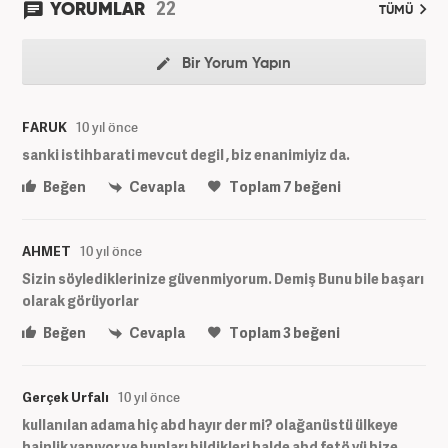
22
YORUMLAR
TÜMÜ
Bir Yorum Yapın
FARUK
10 yıl önce
sanki istihbarati mevcut degil , biz enanimiyiz da.
Beğen
Cevapla
Toplam
7
beğeni
AHMET
10 yıl önce
Sizin söylediklerinize güvenmiyorum. Demiş Bunu bile başarı
olarak görüyorlar
Beğen
Cevapla
Toplam
3
beğeni
Gerçek Urfalı
10 yıl önce
kullanılan adama hiç abd hayır der mi? olağanüstü ülkeye
hainlik yapıyor ve bunları bildikleri halde abd fetö yü bize