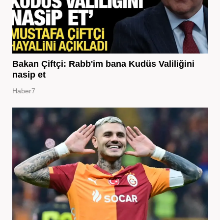
Bakan Çiftçi: Rabb'im bana Kudüs Valiliğini
nasip et
Haber7