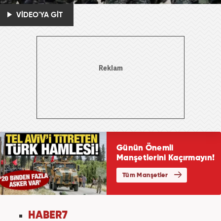
VİDEO'YA GİT
HABER7