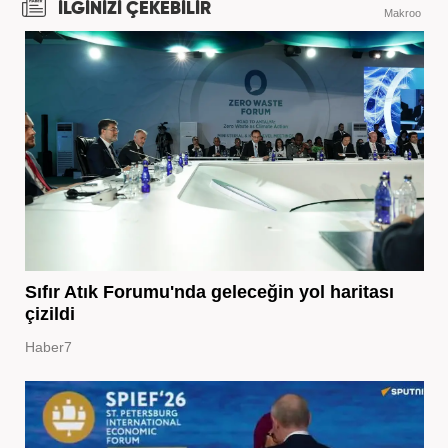
İLGİNİZİ ÇEKEBİLİR
Makroo
Sıfır Atık Forumu'nda geleceğin yol haritası
çizildi
Haber7