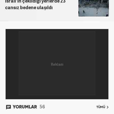
İsrail'in çekildiği yerlerde 23
cansız bedene ulaşıldı
56
YORUMLAR
TÜMÜ