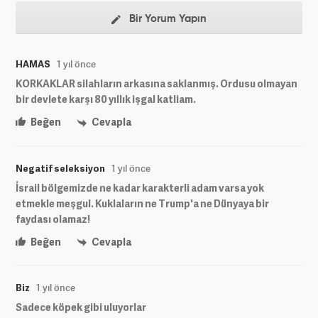
Bir Yorum Yapın
HAMAS
1 yıl önce
KORKAKLAR silahların arkasına saklanmış. Ordusu olmayan
bir devlete karşı 80 yıllık işgal katliam.
Beğen
Cevapla
Negatif seleksiyon
1 yıl önce
İsrail bölgemizde ne kadar karakterli adam varsa yok
etmekle meşgul. Kuklaların ne Trump'a ne Dünyaya bir
faydası olamaz!
Beğen
Cevapla
Biz
1 yıl önce
Sadece köpek gibi uluyorlar