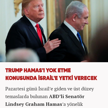
TRUMP HAMAS'I YOK ETME
KONUSUNDA İSRAİL'E YETKİ VERECEK
Pazartesi günü İsrail’e giden ve üst düzey
temaslarda bulunan
ABD’li Senatör
Lindsey Graham Hamas
’a yönelik