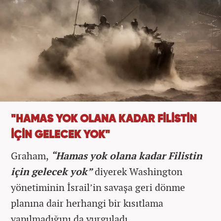
"HAMAS YOK OLANA KADAR FİLİSTİN
İÇİN GELECEK YOK"
Graham,
“Hamas yok olana kadar Filistin
için gelecek yok”
diyerek Washington
yönetiminin İsrail’in savaşa geri dönme
planına dair herhangi bir kısıtlama
yapılmadığını da vurguladı.