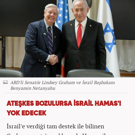
ABD'li Senatör Lindsey Graham ve İsrail Başbakanı
Benyamin Netanyahu
ATEŞKES BOZULURSA İSRAİL HAMAS'I
YOK EDECEK
İsrail’e verdiği tam destek ile bilinen