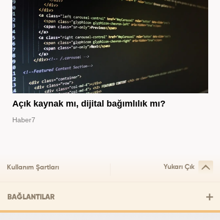
Açık kaynak mı, dijital bağımlılık mı?
Haber7
Yukarı Çık
Kullanım Şartları
BAĞLANTILAR