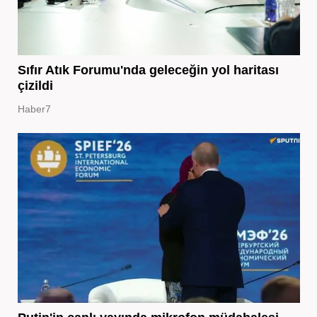
Sıfır Atık Forumu'nda geleceğin yol haritası
çizildi
Haber7