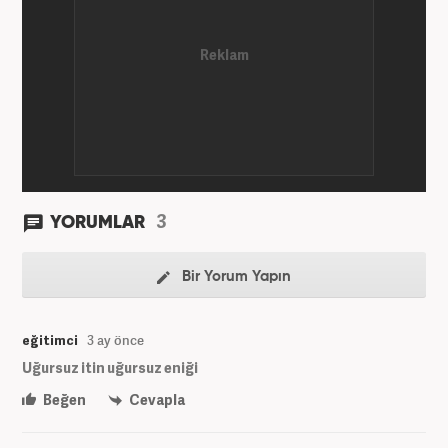
3
YORUMLAR
Bir Yorum Yapın
eğitimci
3 ay önce
Uğursuz itin uğursuz eniği
Beğen
Cevapla