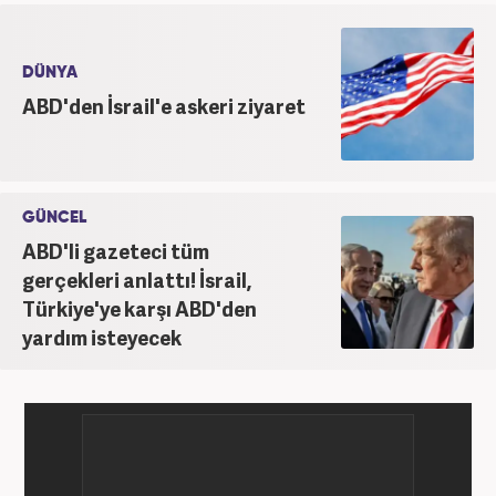
sunuculuk yaptı. Kariyer hayatına Kanal 7 Medya
Grubu bünyesinde yer alan Haber7.com sitesinde
devam etmektedir.
DÜNYA
ABD'den İsrail'e askeri ziyaret
GÜNCEL
ABD'li gazeteci tüm
gerçekleri anlattı! İsrail,
Türkiye'ye karşı ABD'den
yardım isteyecek