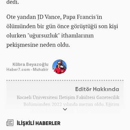
dedi.
Öte yandan JD Vance, Papa Francis'in
ölümünden bir gün önce görüştüğü son kişi
olurken "uğursuzluk" ithamlarının
pekişmesine neden oldu.
Kübra Beyazoğlu
Haber7.com - Muhabir
Editör Hakkında
Kocaeli Üniversitesi İletişim Fakültesi Gazetecilik
Bölümünden 2022 yılında mezun oldu. Eğitim
hayatı boyunca tarih, kültür, sanat üzerine
araştırmalar yaparak blog yazarlığı yaptı. Yerel
İLİŞKİLİ HABERLER
basında birçok alanda görev alarak muhabirlik ve