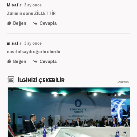
Misafir
3 ay önce
Zâlimin sonu ZİLLETTİR
Beğen
Cevapla
misafir
3 ay önce
nasıl olsaydı uğurlu olurdu
Beğen
Cevapla
İLGİNİZİ ÇEKEBİLİR
Makroo