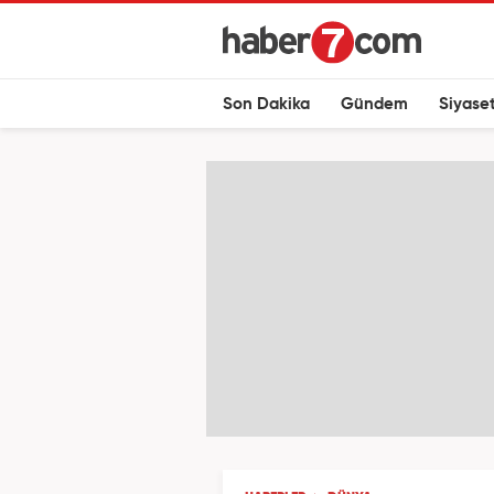
Son Dakika
Gündem
Siyase