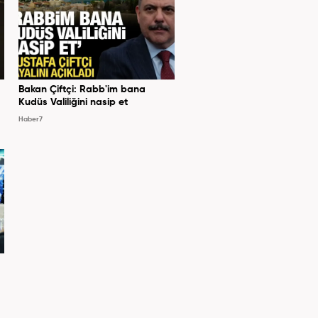
Bakan Çiftçi: Rabb'im bana
Kudüs Valiliğini nasip et
Haber7