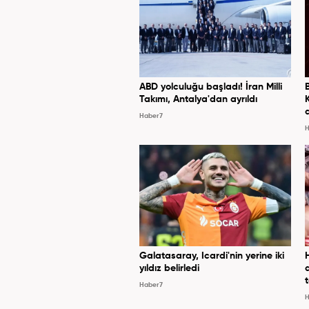
ABD yolculuğu başladı! İran Milli
Takımı, Antalya'dan ayrıldı
Haber7
H
Galatasaray, Icardi'nin yerine iki
yıldız belirledi
Haber7
H