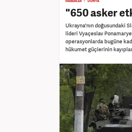
HABERLER
DÜNYA
"650 asker etk
Ukrayna'nın doğusundaki Slav
lideri Vyaçeslav Ponamaryev
operasyonlarda bugüne kadar 
hükumet güçlerinin kayıpları