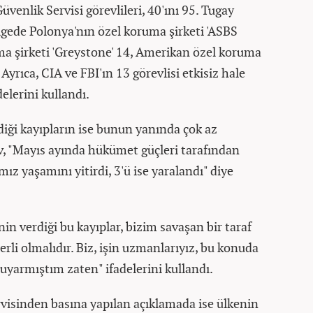
üvenlik Servisi görevlileri, 40'ını 95. Tugay
ölgede Polonya'nın özel koruma şirketi 'ASBS
a şirketi 'Greystone' 14, Amerikan özel koruma
 Ayrıca, CIA ve FBI'ın 13 görevlisi etkisiz hale
adelerini kullandı.
diği kayıpların ise bunun yanında çok az
, "Mayıs ayında hükümet güçleri tarafından
z yaşamını yitirdi, 3'ü ise yaralandı" diye
n verdiği bu kayıplar, bizim savaşan bir taraf
erli olmalıdır. Biz, işin uzmanlarıyız, bu konuda
uyarmıştım zaten" ifadelerini kullandı.
visinden basına yapılan açıklamada ise ülkenin