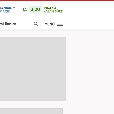
STANBUL
İMSAK'A
3:20
0°
AÇIK
KALAN SÜRE
mi İlanlar
MENÜ