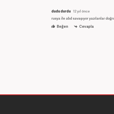
dudu durdu
12 yıl önce
rusya ile abd savaşıyor yazılanlar doğr
Beğen
Cevapla