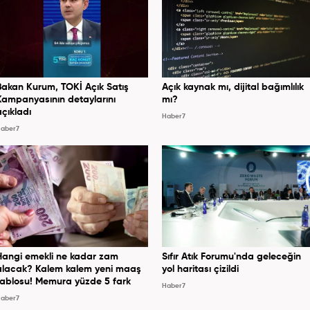
Bakan Kurum, TOKİ Açık Satış
Açık kaynak mı, dijital bağımlılık
Kampanyasının detaylarını
mı?
açıkladı
Haber7
aber7
Hangi emekli ne kadar zam
Sıfır Atık Forumu'nda geleceğin
alacak? Kalem kalem yeni maaş
yol haritası çizildi
tablosu! Memura yüzde 5 fark
Haber7
aber7