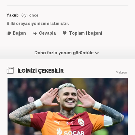
Yakub
8 yıl önce
Bilki oraya siyonizm el atmıştır.
Beğen
Cevapla
Toplam
1
beğeni
Daha fazla yorum görüntüle
İLGİNİZİ ÇEKEBİLİR
Makroo