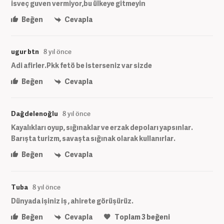
isveç guven vermiyor,bu ülkeye gitmeyin
Beğen
Cevapla
ugur btn
8 yıl önce
Adi afirler.Pkk fetö be isterseniz var sizde
Beğen
Cevapla
Dağdelenoğlu
8 yıl önce
Kayalıkları oyup, sığınaklar ve erzak depoları yapsınlar.
Barışta turizm, savaşta sığınak olarak kullanırlar.
Beğen
Cevapla
Tuba
8 yıl önce
Dünyada işiniz iş , ahirete görüşürüz.
Beğen
Cevapla
Toplam
3
beğeni