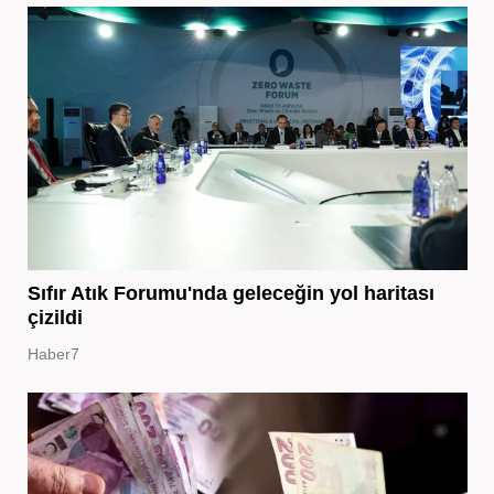
Sıfır Atık Forumu'nda geleceğin yol haritası
çizildi
Haber7