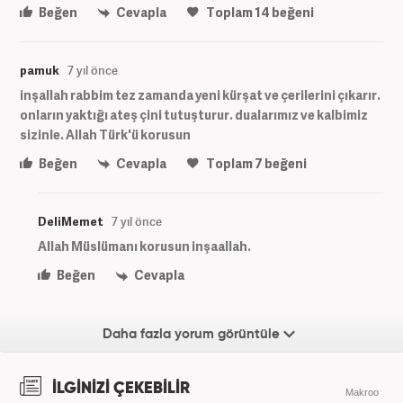
Beğen
Cevapla
Toplam
14
beğeni
pamuk
7 yıl önce
inşallah rabbim tez zamanda yeni kürşat ve çerilerini çıkarır.
onların yaktığı ateş çini tutuşturur. dualarımız ve kalbimiz
sizinle. Allah Türk'ü korusun
Beğen
Cevapla
Toplam
7
beğeni
DeliMemet
7 yıl önce
Allah Müslümanı korusun inşaallah.
Beğen
Cevapla
Daha fazla yorum görüntüle
İLGİNİZİ ÇEKEBİLİR
Makroo