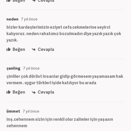
Beğen
Cevapla
neden
7 yıl önce
bizler kardeşlerimizin eziyet cefa cekmelerine seyirci
kalıyoruz. neden rahatımız bozulmadın diye yazık yazık çok
yazık.
Beğen
Cevapla
çanling
7 yıl önce
çinliler çok dürüst insanlar gidip görmesem yaşamasam hak
vermem . uygur türkleri işide katılıyor bu arada
Beğen
Cevapla
ümmet
7 yıl önce
inş.cehennem sizin için renkli olur zalimler için yaşasın
cehennem