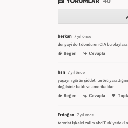
40
YORUMLAR
berkan
7 yıl önce
dunyayi dort donduren CIA bu olaylara
Beğen
Cevapla
hsn
7 yıl önce
yaşayın görün şiddeti terörü yarattığın
değilsiniz batılı ve amerikalılar
Beğen
Cevapla
Topl
Erdoğan
7 yıl önce
terörist işkalci zalim abd Türkiyedeki