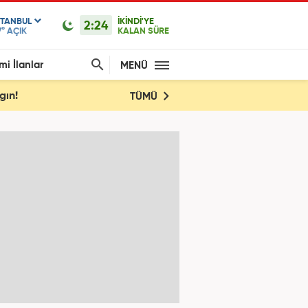
STANBUL
İKİNDİ'YE
2:24
7°
AÇIK
KALAN SÜRE
mi İlanlar
MENÜ
gın!
TÜMÜ