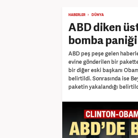
HABERLER
DÜNYA
ABD diken üs
bomba paniği
ABD peş peşe gelen haberlerle
evine gönderilen bir pakett
bir diğer eski başkanı Obam
belirtildi. Sonrasında ise 
paketin yakalandığı belirtild