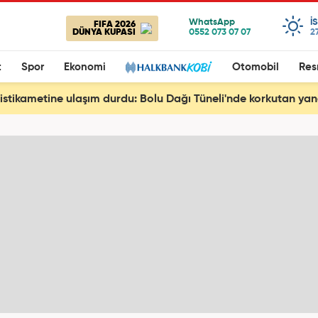
I
FIFA 2026
DÜNYA KUPASI
2
t
Spor
Ekonomi
Otomobil
Res
istikametine ulaşım durdu: Bolu Dağı Tüneli'nde korkutan yan