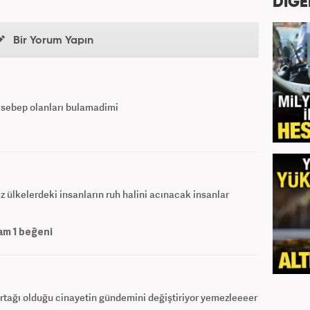
DİĞE
Bir Yorum Yapın
 sebep olanları bulamadimi
ız ülkelerdeki insanların ruh halini acınacak insanlar
am
1
beğeni
 ortağı olduğu cinayetin gündemini değiştiriyor yemezleeeer