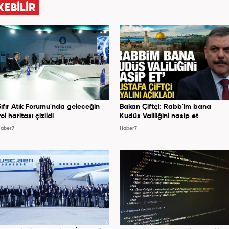
KEBİLİR
Sıfır Atık Forumu'nda geleceğin
Bakan Çiftçi: Rabb'im bana
ol haritası çizildi
Kudüs Valiliğini nasip et
aber7
Haber7