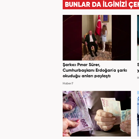
BUNLAR DA İLGİNİZİ ÇE
Şarkıcı Pınar Sürer,
Cumhurbaşkanı Erdoğan'a şarkı
y
okuduğu anları paylaştı
H
Haber7