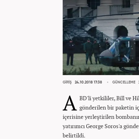
GİRİŞ
24.10.2018 17:38
GÜNCELLEME
A
BD'li yetkililer, Bill ve 
gönderilen bir paketin 
içerisine yerleştirilen bombanı
yatırımcı George Soros'a gönder
belirtildi.