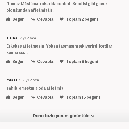
Domuz,Müslüman olsa idam ededi.Kendisi gibi gavur
olduğundan affetmiştir.
Beğen
Cevapla
Toplam
2
beğeni
Talha
7 yıl önce
Erkekse affetmesin. Yoksa tasmasını sıkıverirdi lordlar
kamarası...
Beğen
Cevapla
Toplam
6
beğeni
misafir
7 yıl önce
sahibi emretmiş oda affetmiş.
Beğen
Cevapla
Toplam
15
beğeni
Daha fazla yorum görüntüle