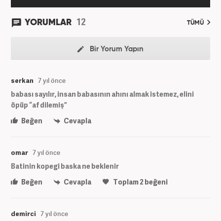
12
YORUMLAR
TÜMÜ
Bir Yorum Yapın
serkan
7 yıl önce
babası sayılır, insan babasının ahını almak istemez, elini
öpüp “af dilemiş”
Beğen
Cevapla
omar
7 yıl önce
Batinin kopegi baska ne beklenir
Beğen
Cevapla
Toplam
2
beğeni
demirci
7 yıl önce