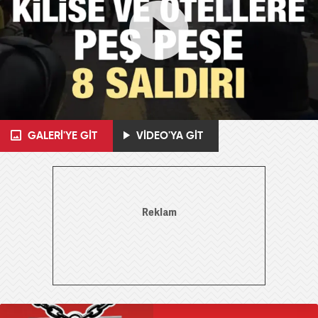
GALERİ'YE GİT
VİDEO'YA GİT