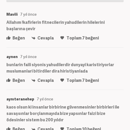
Mavili
7 yıl önce
Allahım !kafirlerin fitnecilerin yahudilerin hilelerini
başlarına çevir
Beğen
Cevapla
Toplam
7
beğeni
aynen
7 yıl önce
bunlarin faili siyonis yahudilerdir dunyayi karistiriyorlar
muslumanlari bitirdiler dira hiristiyanlada
Beğen
Cevapla
Toplam
7
beğeni
aynıteranehep
7 yıl önce
kaos olsun ki insanlar birbirine güvenmesinler birbirleri ile
savaşsınlar borçlanmayıda bize yapsınlar faizi bize
ödesinler sistem bu 200 yıldır
Beğen
Cevapla
Toplam
10
beğeni