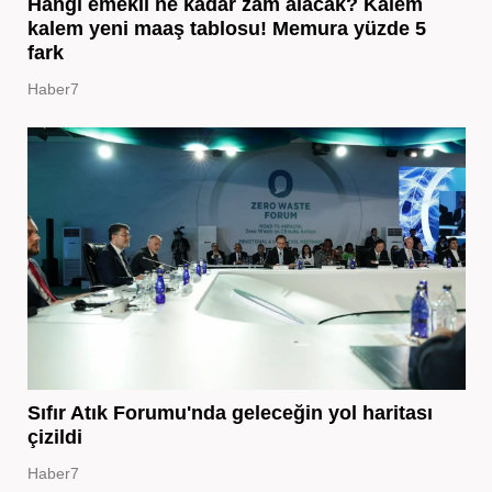
Hangi emekli ne kadar zam alacak? Kalem
kalem yeni maaş tablosu! Memura yüzde 5
fark
Haber7
Sıfır Atık Forumu'nda geleceğin yol haritası
çizildi
Haber7