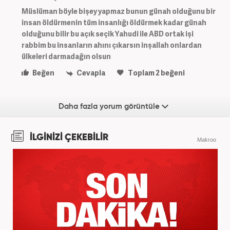
Müslüman böyle bişey yapmaz bunun günah olduğunu bir
insan öldürmenin tüm insanlığı öldürmek kadar günah
olduğunu bilir bu açık seçik Yahudi ile ABD ortak işi
rabbim bu insanların ahını çıkarsın inşallah onlardan
ülkeleri darmadağın olsun
Beğen
Cevapla
Toplam
2
beğeni
Daha fazla yorum görüntüle
İLGİNİZİ ÇEKEBİLİR
Makroo