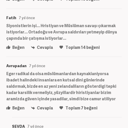
Fatih
7 yıl önce
Siyonistlerin işi... Hristiyan ve Müslüman savaşı çıkarmak
istiyorlar... Ortadoğu ve Avrupa saldırıları yetmeyip dünya
çapında bir çatışma istiyorlar...
Beğen
Cevapla
Toplam
14
beğeni
Avrupadan
7 yıl önce
Eger radikal da olsa müslümanlardan kaynaklaniyorsa
ibadet halindeki insanlara en kutsal dini günlerinde
saldırmak, bizde en az yeni zelandaliların gösterdigi tepki
kadar karsilik vermeliyiz, yüzyillardir hiristiyanlar bizim
aramizda güven içinde yasadilar, simdi bize camur atiliyor
Beğen
Cevapla
Toplam
7
beğeni
SEVDA
7 yıl önce