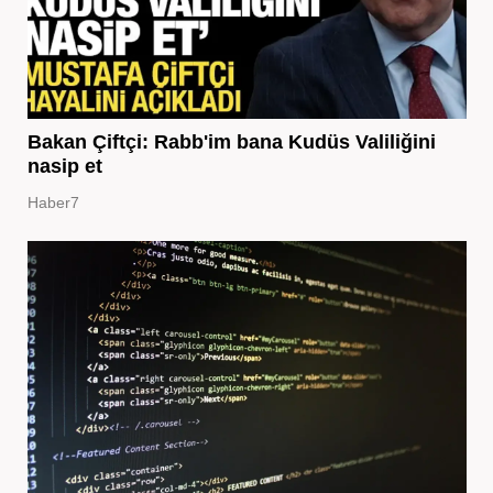
Bakan Çiftçi: Rabb'im bana Kudüs Valiliğini
nasip et
Haber7