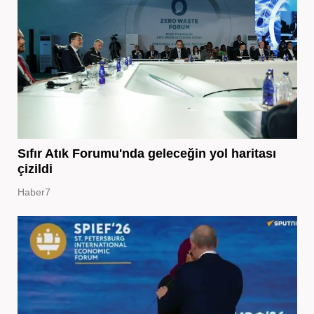
Sıfır Atık Forumu'nda geleceğin yol haritası
çizildi
Haber7