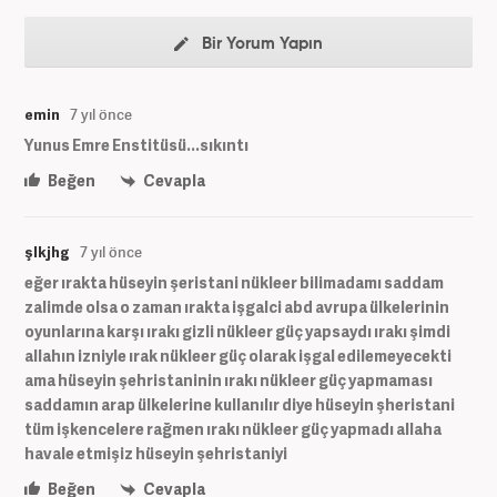
Bir Yorum Yapın
emin
7 yıl önce
Yunus Emre Enstitüsü...sıkıntı
Beğen
Cevapla
şlkjhg
7 yıl önce
eğer ırakta hüseyin şeristani nükleer bilimadamı saddam
zalimde olsa o zaman ırakta işgalci abd avrupa ülkelerinin
oyunlarına karşı ırakı gizli nükleer güç yapsaydı ırakı şimdi
allahın izniyle ırak nükleer güç olarak işgal edilemeyecekti
ama hüseyin şehristaninin ırakı nükleer güç yapmaması
saddamın arap ülkelerine kullanılır diye hüseyin şheristani
tüm işkencelere rağmen ırakı nükleer güç yapmadı allaha
havale etmişiz hüseyin şehristaniyi
Beğen
Cevapla